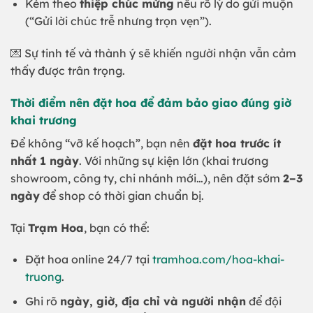
Kèm theo
thiệp chúc mừng
nêu rõ lý do gửi muộn
(“Gửi lời chúc trễ nhưng trọn vẹn”).
💌 Sự tinh tế và thành ý sẽ khiến người nhận vẫn cảm
thấy được trân trọng.
Thời điểm nên đặt hoa để đảm bảo giao đúng giờ
khai trương
Để không “vỡ kế hoạch”, bạn nên
đặt hoa trước ít
nhất 1 ngày
. Với những sự kiện lớn (khai trương
showroom, công ty, chi nhánh mới…), nên đặt sớm
2–3
ngày
để shop có thời gian chuẩn bị.
Tại
Trạm Hoa
, bạn có thể:
Đặt hoa online 24/7 tại
tramhoa.com/hoa-khai-
truong
.
Ghi rõ
ngày, giờ, địa chỉ và người nhận
để đội