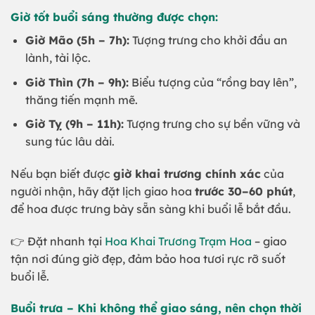
Giờ tốt buổi sáng thường được chọn:
Giờ Mão (5h – 7h):
Tượng trưng cho khởi đầu an
lành, tài lộc.
Giờ Thìn (7h – 9h):
Biểu tượng của “rồng bay lên”,
thăng tiến mạnh mẽ.
Giờ Tỵ (9h – 11h):
Tượng trưng cho sự bền vững và
sung túc lâu dài.
Nếu bạn biết được
giờ khai trương chính xác
của
người nhận, hãy đặt lịch giao hoa
trước 30–60 phút
,
để hoa được trưng bày sẵn sàng khi buổi lễ bắt đầu.
👉 Đặt nhanh tại
Hoa Khai Trương Trạm Hoa
– giao
tận nơi đúng giờ đẹp, đảm bảo hoa tươi rực rỡ suốt
buổi lễ.
Buổi trưa – Khi không thể giao sáng, nên chọn thời