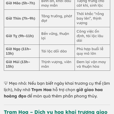
Bình an, khởi đầu
Tượng trưng cho
Giờ Mão (5h–7h)
may mắn
cát khí, sinh lộc
Thời khắc “rồng
Tăng trưởng, phát
Giờ Thìn (7h–9h)
bay lên”, thịnh
đạt
vượng
Công việc ổn
Bền vững, thuận
Giờ Tỵ (9h–11h)
định, tài lộc lâu
lợi
dài
Giờ Ngọ (11h–
Phù hợp buổi lễ
Tài lộc dồi dào
13h)
quy mô lớn
Giờ Mùi (13h–
Thịnh vượng, viên
Đem lại vận may
15h)
mãn
và thuận hòa
💡 Mẹo nhỏ: Nếu bạn biết ngày khai trương cụ thể (âm
lịch), hãy nhờ
Trạm Hoa
hỗ trợ chọn
giờ giao hoa
hoàng đạo
để món quà thêm phần phong thủy.
Trạm Hoa – Dịch vụ hoa khai trương giao