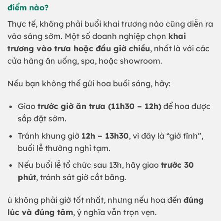
điểm nào?
Thực tế, không phải buổi khai trương nào cũng diễn ra
vào sáng sớm. Một số doanh nghiệp chọn
khai
trương vào trưa hoặc đầu giờ chiều
, nhất là với các
cửa hàng ăn uống, spa, hoặc showroom.
Nếu bạn không thể gửi hoa buổi sáng, hãy:
Giao
trước giờ ăn trưa (11h30 – 12h)
để hoa được
sắp đặt sớm.
Tránh khung giờ
12h – 13h30
, vì đây là “giờ tĩnh”,
buổi lễ thường nghỉ tạm.
Nếu buổi lễ tổ chức sau 13h, hãy giao
trước 30
phút
, tránh sát giờ cắt băng.
ù không phải giờ tốt nhất, nhưng nếu hoa đến
đúng
lúc và đúng tâm
, ý nghĩa vẫn trọn vẹn.