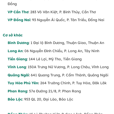
Đồng
VP Cần Thơ
: 283 Võ Văn Kiệt, P. Bình Thủy, Cần Thơ
VP Đồng Nai
: 93 Nguyễn Ái Quốc, P. Tân Triều, Đồng Nai
Cơ sở khác
Bình Dương
: 1 Đại lộ Bình Dương, Thuận Giao, Thuận An
Long An
: 06 Nguyễn Đình Chiểu, P. Long An, Tây Ninh
Tiền Giang
: 144 Lê Lợi, Mỹ Tho, Tiền Giang
Vĩnh Long
: 150A Trưng Nữ Vương, P. Long Châu, Vĩnh Long
Quảng Ngãi
: 641 Quang Trung, P. Cẩm Thành, Quảng Ngãi
Tuy Hòa Phú Yên
:
264 Trường Chinh, P. Tuy Hòa, Đăk Lăk
Phan Rang
: 57e Đường 21/8, P. Phan Rang
Bảo Lộc
: 953 QL 20, Đại Lào, Bảo Lộc