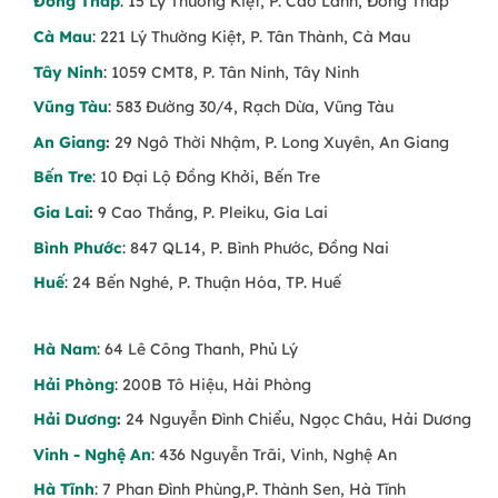
Đồng Tháp
: 15 Lý Thường Kiệt, P. Cao Lãnh, Đồng Tháp
Cà Mau
: 221 Lý Thường Kiệt, P. Tân Thành, Cà Mau
Tây Ninh
: 1059 CMT8, P. Tân Ninh, Tây Ninh
Vũng Tàu
: 583 Đường 30/4, Rạch Dừa, Vũng Tàu
An Giang
:
29 Ngô Thời Nhậm, P. Long Xuyên, An Giang
Bến Tre
: 10 Đại Lộ Đồng Khởi, Bến Tre
Gia Lai
:
9 Cao Thắng, P. Pleiku, Gia Lai
Bình Phước
: 847 QL14, P. Bình Phước, Đồng Nai
Huế
: 24 Bến Nghé, P. Thuận Hóa, TP. Huế
Hà Nam
: 64 Lê Công Thanh, Phủ Lý
Hải Phòng
: 200B Tô Hiệu, Hải Phòng
Hải Dương
:
24 Nguyễn Đình Chiểu, Ngọc Châu, Hải Dương
Vinh - Nghệ An
: 436 Nguyễn Trãi, Vinh, Nghệ An
Hà Tĩnh
: 7 Phan Đình Phùng,P. Thành Sen, Hà Tĩnh