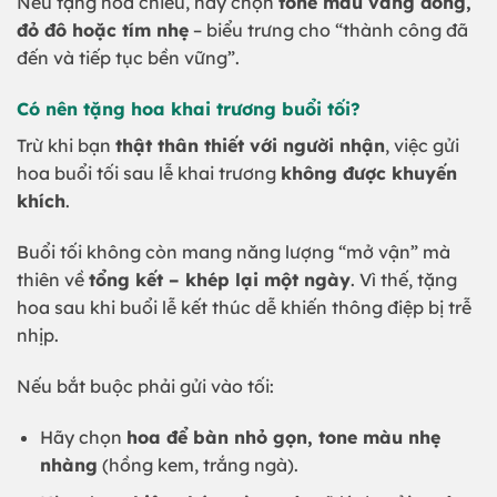
Nếu tặng hoa chiều, hãy chọn
tone màu vàng đồng,
đỏ đô hoặc tím nhẹ
– biểu trưng cho “thành công đã
đến và tiếp tục bền vững”.
Có nên tặng hoa khai trương buổi tối?
Trừ khi bạn
thật thân thiết với người nhận
, việc gửi
hoa buổi tối sau lễ khai trương
không được khuyến
khích
.
Buổi tối không còn mang năng lượng “mở vận” mà
thiên về
tổng kết – khép lại một ngày
. Vì thế, tặng
hoa sau khi buổi lễ kết thúc dễ khiến thông điệp bị trễ
nhịp.
Nếu bắt buộc phải gửi vào tối:
Hãy chọn
hoa để bàn nhỏ gọn, tone màu nhẹ
nhàng
(hồng kem, trắng ngà).