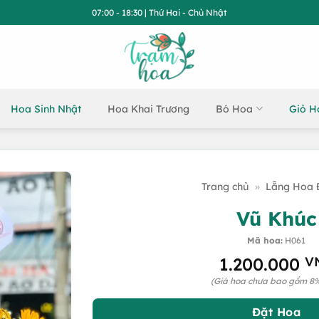
07:00 - 18:30 | Thứ Hai - Chủ Nhật
Hoa Sinh Nhật
Hoa Khai Trương
Bó Hoa
Giỏ H
Trang chủ
»
Lẵng Hoa 
Vũ Khúc
Mã hoa:
H061
1.200.000
V
(Giá hoa chưa bao gồm 8
Đặt Hoa