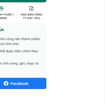
M THIỆP /
HOÁ ĐƠN CÔNG
NNER
TY (VAT +8%)
ẨM
ế thủ công nên thành phẩm
ới hình ảnh.
thể được điều chỉnh theo
do ánh sáng, góc chụp và
Facebook