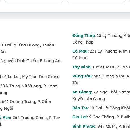
Đồng Tháp
: 15 Lý Thường Kiệ
Đồng Tháp
: 1 Đại lộ Bình Dương, Thuận
Cà Mau
: 221 Lý Thường Kiệt, 
 An
Cà Mau
6 Nguyễn Đình Chiểu, P. Long An,
Tây Ninh
: 1059 CMT8, P. Tân 
Vũng Tàu
: 583 Đường 30/4, 
 144 Lê Lợi, Mỹ Tho, Tiền Giang
Tàu
 150A Trưng Nữ Vương, P. Long
An Giang
:
29 Ngô Thời Nhậm,
Long
Xuyên, An Giang
: 641 Quang Trung, P. Cẩm
Bến Tre
: 10 Đại Lộ Đồng Khởi
g Ngãi
Gia Lai
:
9 Cao Thắng, P. Pleik
ú Yên
:
264 Trường Chinh, P. Tuy
ăk
Bình Phước
: 847 QL14, P. Bì