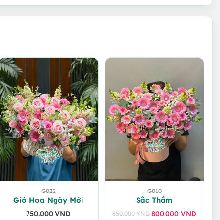
G022
G010
Giỏ Hoa Ngày Mới
Sắc Thắm
750.000
VND
800.000
VND
850.000
VND
Giá
Giá