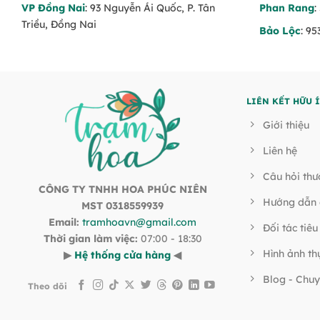
VP Đồng Nai
: 93 Nguyễn Ái Quốc, P. Tân
Phan Rang
:
Triều, Đồng Nai
Bảo Lộc
: 9
LIÊN KẾT HỮU 
Giới thiệu
Liên hệ
Câu hỏi th
CÔNG TY TNHH HOA PHÚC NIÊN
Hướng dẫn 
MST 0318559939
Email:
tramhoavn@gmail.com
Đối tác tiêu
Thời gian làm việc:
07:00 - 18:30
Hình ảnh th
▶
Hệ thống cửa hàng
◀
Blog - Chuy
Theo dõi