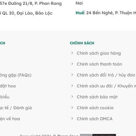
Nai
 57e Đường 21/8, P. Phan Rang
Huế
: 24 Bến Nghé, P. Thuận 
53 QL 20, Đại Lào, Bảo Lộc
ÍCH
CHÍNH SÁCH
Chính sách giao hàng
Chính sách thanh toán
ường gặp (FAQs)
Chính sách đổi trả / hủy đơn
đặt hoa
Chính sách ưu đãi / Khuyến 
 biểu
Chính sách bảo mật
ực tế / Đánh giá
Chính sách cookie
ện về hoa
Chính sách DMCA