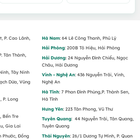
gốc
hiện
là:
tại
850.000 VND.
là:
800.000 VND.
t, P. Cao Lãnh,
Hà Nam
: 64 Lê Công Thanh, Phủ Lý
Hải Phòng
: 200B Tô Hiệu, Hải Phòng
P. Tân Thành,
Hải Dương
:
24 Nguyễn Đình Chiểu, Ngọc
Châu, Hải Dương
Ninh, Tây Ninh
Vinh - Nghệ An
: 436 Nguyễn Trãi, Vinh,
Rạch Dừa, Vũng
Nghệ An
Hà Tĩnh
: 7 Phan Đình Phùng,P. Thành Sen,
 P. Long
Hà Tĩnh
Hưng Yên
: 223 Tân Phong, Vũ Thư
, Bến Tre
Tuyên Quang
: 44 Nguyễn Trãi, Tân Quang,
u, Gia Lai
Tuyên Quang
nh Phước, Đồng
Thái Nguyên
: 26/1 Dương Tự Minh, P. Quan