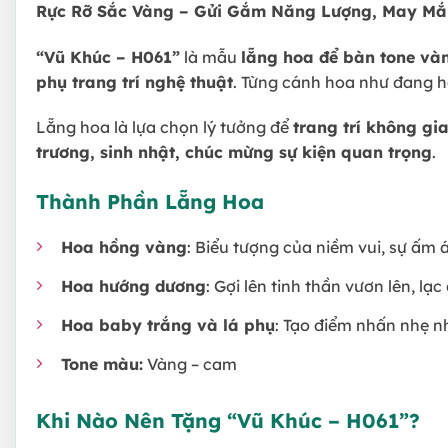
Rực Rỡ Sắc Vàng – Gửi Gắm Năng Lượng, May Mắ
“Vũ Khúc – H061”
là mẫu
lẵng hoa để bàn tone và
phụ trang trí nghệ thuật
. Từng cánh hoa như đang h
Lẵng hoa là lựa chọn lý tưởng để
trang trí không gi
trương, sinh nhật, chúc mừng sự kiện quan trọng
.
Thành Phần Lẵng Hoa
Hoa hồng vàng
: Biểu tượng của niềm vui, sự ấm
Hoa hướng dương
: Gợi lên tinh thần vươn lên, lạ
Hoa baby trắng và lá phụ
: Tạo điểm nhấn nhẹ nh
Tone màu:
Vàng – cam
Khi Nào Nên Tặng “Vũ Khúc – H061”?