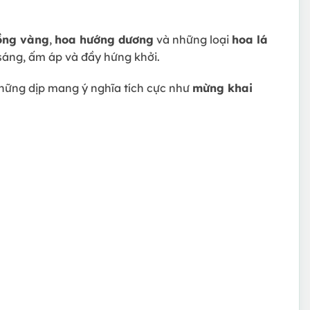
ồng vàng
,
hoa hướng dương
và những loại
hoa lá
sáng, ấm áp và đầy hứng khởi.
hững dịp mang ý nghĩa tích cực như
mừng khai