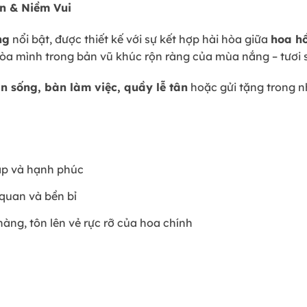
n & Niềm Vui
ng
nổi bật, được thiết kế với sự kết hợp hài hòa giữa
hoa h
òa mình trong bản vũ khúc rộn ràng của mùa nắng – tươi 
an sống, bàn làm việc, quầy lễ tân
hoặc gửi tặng trong n
 áp và hạnh phúc
c quan và bền bỉ
àng, tôn lên vẻ rực rỡ của hoa chính