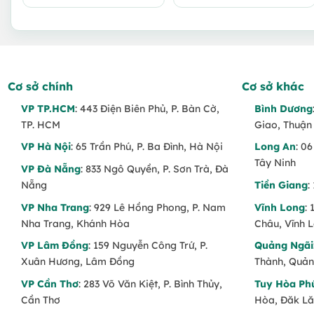
gốc
hiện
là:
tại
650.000 VND.
là:
600.000 VND.
Cơ sở chính
Cơ sở khác
VP TP.HCM
: 443 Điện Biên Phủ, P. Bàn Cờ,
Bình Dương
TP. HCM
Giao, Thuận
VP Hà Nội
: 65 Trần Phú, P. Ba Đình, Hà Nội
Long An
: 0
Tây Ninh
VP Đà Nẵng
: 833 Ngô Quyền, P. Sơn Trà, Đà
Nẵng
Tiền Giang
:
VP Nha Trang
: 929 Lê Hồng Phong, P. Nam
Vĩnh Long
:
Nha Trang, Khánh Hòa
Châu, Vĩnh 
VP Lâm Đồng
: 159 Nguyễn Công Trứ, P.
Quảng Ngãi
Xuân Hương, Lâm Đồng
Thành, Quản
VP Cần Thơ
: 283 Võ Văn Kiệt, P. Bình Thủy,
Tuy Hòa Ph
Cần Thơ
Hòa, Đăk L