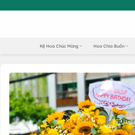
Bỏ
qua
nội
dung
Kệ Hoa Chúc Mừng
Hoa Chia Buồn