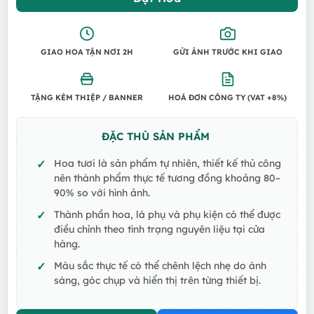
1.400.000 VND.
là:
1.2
GIAO HOA TẬN NƠI 2H
GỬI ẢNH TRƯỚC KHI GIAO
TẶNG KÈM THIỆP / BANNER
HOÁ ĐƠN CÔNG TY (VAT +8%)
ĐẶC THÙ SẢN PHẨM
Hoa tươi là sản phẩm tự nhiên, thiết kế thủ công
nên thành phẩm thực tế tương đồng khoảng 80–
90% so với hình ảnh.
Thành phần hoa, lá phụ và phụ kiện có thể được
điều chỉnh theo tình trạng nguyên liệu tại cửa
hàng.
Màu sắc thực tế có thể chênh lệch nhẹ do ánh
sáng, góc chụp và hiển thị trên từng thiết bị.