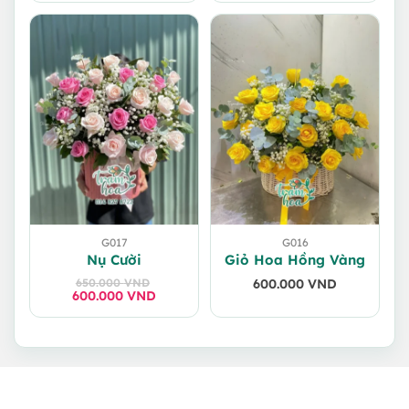
G017
G016
Nụ Cười
Giỏ Hoa Hồng Vàng
650.000
VND
600.000
VND
600.000
Giá
Giá
VND
gốc
hiện
là:
tại
650.000 VND.
là:
600.000 VND.