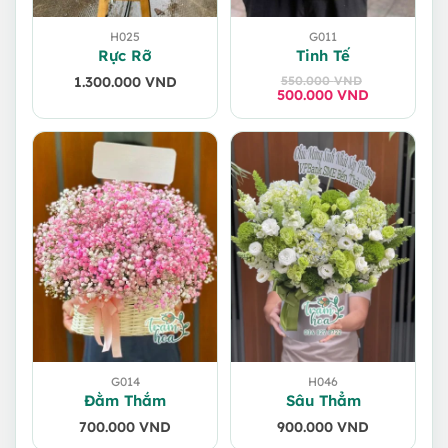
H025
G011
Rực Rỡ
Tinh Tế
1.300.000
VND
550.000
VND
500.000
Giá
Giá
VND
gốc
hiện
là:
tại
550.000 VND.
là:
500.000 VND.
G014
H046
Đằm Thắm
Sâu Thẳm
700.000
VND
900.000
VND