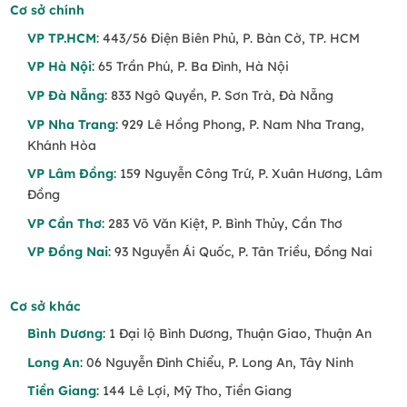
Cơ sở chính
VP TP.HCM
: 443/56 Điện Biên Phủ, P. Bàn Cờ, TP. HCM
VP Hà Nội
: 65 Trần Phú, P. Ba Đình, Hà Nội
VP Đà Nẵng
: 833 Ngô Quyền, P. Sơn Trà, Đà Nẵng
VP Nha Trang
: 929 Lê Hồng Phong, P. Nam Nha Trang,
Khánh Hòa
VP Lâm Đồng
: 159 Nguyễn Công Trứ, P. Xuân Hương, Lâm
Đồng
VP Cần Thơ
: 283 Võ Văn Kiệt, P. Bình Thủy, Cần Thơ
VP Đồng Nai
: 93 Nguyễn Ái Quốc, P. Tân Triều, Đồng Nai
Cơ sở khác
Bình Dương
: 1 Đại lộ Bình Dương, Thuận Giao, Thuận An
Long An
: 06 Nguyễn Đình Chiểu, P. Long An, Tây Ninh
Tiền Giang
: 144 Lê Lợi, Mỹ Tho, Tiền Giang