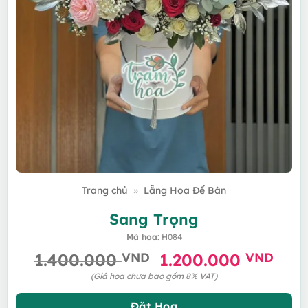
Trang chủ
»
Lẵng Hoa Để Bàn
Sang Trọng
Mã hoa:
H084
Giá
Giá
1.400.000
VND
1.200.000
VND
gốc
hiệ
(Giá hoa chưa bao gồm 8% VAT)
là:
tại
Đặt Hoa