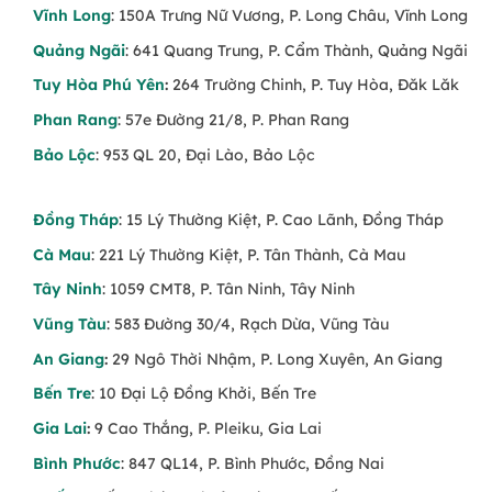
Vĩnh Long
: 150A Trưng Nữ Vương, P. Long Châu, Vĩnh Long
Quảng Ngãi
: 641 Quang Trung, P. Cẩm Thành, Quảng Ngãi
Tuy Hòa Phú Yên
:
264 Trường Chinh, P. Tuy Hòa, Đăk Lăk
Phan Rang
: 57e Đường 21/8, P. Phan Rang
Bảo Lộc
: 953 QL 20, Đại Lào, Bảo Lộc
Đồng Tháp
: 15 Lý Thường Kiệt, P. Cao Lãnh, Đồng Tháp
Cà Mau
: 221 Lý Thường Kiệt, P. Tân Thành, Cà Mau
Tây Ninh
: 1059 CMT8, P. Tân Ninh, Tây Ninh
Vũng Tàu
: 583 Đường 30/4, Rạch Dừa, Vũng Tàu
An Giang
:
29 Ngô Thời Nhậm, P. Long Xuyên, An Giang
Bến Tre
: 10 Đại Lộ Đồng Khởi, Bến Tre
Gia Lai
:
9 Cao Thắng, P. Pleiku, Gia Lai
Bình Phước
: 847 QL14, P. Bình Phước, Đồng Nai