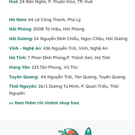
Huế
: 24 Bến Nghé, P. Thuận Hóa, TP. Huế
Hà Nam
: 64 Lê Công Thanh, Phủ Lý
Hải Phòng
: 200B Tô Hiệu, Hải Phòng
Hải Dương
:
24 Nguyễn Đình Chiểu, Ngọc Châu, Hải Dương
Vinh - Nghệ An
: 436 Nguyễn Trãi, Vinh, Nghệ An
Hà Tĩnh
: 7 Phan Đình Phùng,P. Thành Sen, Hà Tĩnh
Hưng Yên
: 223 Tân Phong, Vũ Thư
Tuyên Quang
: 44 Nguyễn Trãi, Tân Quang, Tuyên Quang
Thái Nguyên
: 26/1 Dương Tự Minh, P. Quan Triều, Thái
Nguyên
>> Xem thêm chi nhánh shop hoa