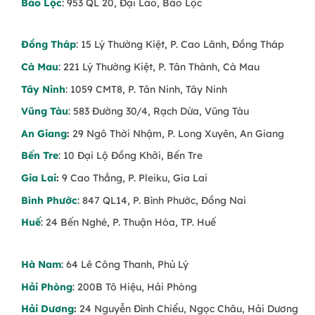
Bảo Lộc
: 953 QL 20, Đại Lào, Bảo Lộc
Đồng Tháp
: 15 Lý Thường Kiệt, P. Cao Lãnh, Đồng Tháp
Cà Mau
: 221 Lý Thường Kiệt, P. Tân Thành, Cà Mau
Tây Ninh
: 1059 CMT8, P. Tân Ninh, Tây Ninh
Vũng Tàu
: 583 Đường 30/4, Rạch Dừa, Vũng Tàu
An Giang
:
29 Ngô Thời Nhậm, P. Long Xuyên, An Giang
Bến Tre
: 10 Đại Lộ Đồng Khởi, Bến Tre
Gia Lai
:
9 Cao Thắng, P. Pleiku, Gia Lai
Bình Phước
: 847 QL14, P. Bình Phước, Đồng Nai
Huế
: 24 Bến Nghé, P. Thuận Hóa, TP. Huế
Hà Nam
: 64 Lê Công Thanh, Phủ Lý
Hải Phòng
: 200B Tô Hiệu, Hải Phòng
Hải Dương
:
24 Nguyễn Đình Chiểu, Ngọc Châu, Hải Dương