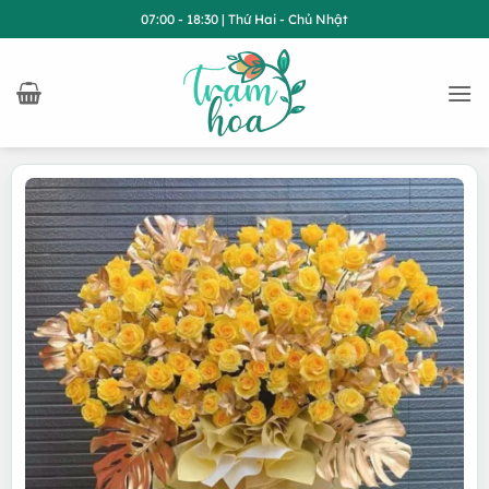
Bỏ
07:00 - 18:30 | Thứ Hai - Chủ Nhật
qua
nội
dung