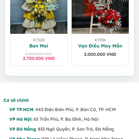
KT028
KT036
Ban Mai
Vạn Điều May Mắn
3.000.000
VND
2.000.000
VND
2.700.000
Giá
Giá
VND
gốc
hiện
là:
tại
3.000.000 VND.
là:
2.700.000 VND.
Cơ sở chính
VP TP.HCM
: 443 Điện Biên Phủ, P. Bàn Cờ, TP. HCM
VP Hà Nội
: 65 Trần Phú, P. Ba Đình, Hà Nội
VP Đà Nẵng
: 833 Ngô Quyền, P. Sơn Trà, Đà Nẵng
VP Nha Trang
: 929 Lê Hồng Phong, P. Nam Nha Trang,