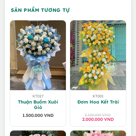
SẢN PHẨM TƯƠNG TỰ
KT027
KT001
Thuận Buồm Xuôi
Đơm Hoa Kết Trái
Gió
1.500.000
VND
2.100.000
VND
2.000.000
Giá
Giá
VND
gốc
hiện
là:
tại
2.100.000 VND.
là: