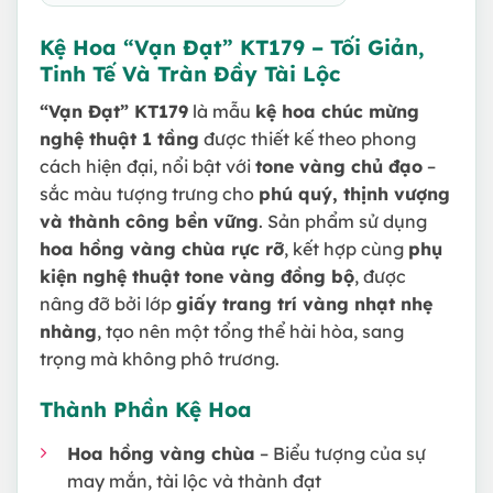
Kệ Hoa “Vạn Đạt” KT179 – Tối Giản,
Tinh Tế Và Tràn Đầy Tài Lộc
“Vạn Đạt” KT179
là mẫu
kệ hoa chúc mừng
nghệ thuật 1 tầng
được thiết kế theo phong
cách hiện đại, nổi bật với
tone vàng chủ đạo
–
sắc màu tượng trưng cho
phú quý, thịnh vượng
và thành công bền vững
. Sản phẩm sử dụng
hoa hồng vàng chùa rực rỡ
, kết hợp cùng
phụ
kiện nghệ thuật tone vàng đồng bộ
, được
nâng đỡ bởi lớp
giấy trang trí vàng nhạt nhẹ
nhàng
, tạo nên một tổng thể hài hòa, sang
trọng mà không phô trương.
Thành Phần Kệ Hoa
Hoa hồng vàng chùa
– Biểu tượng của sự
may mắn, tài lộc và thành đạt