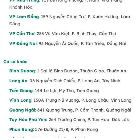
Khánh Hòa
VP Lâm Đồng
: 159 Nguyễn Công Trứ, P. Xuân Hương, Lâm
Đồng
VP Cần Thơ
: 283 Võ Văn Kiệt, P. Bình Thủy, Cần Thơ
VP Đồng Nai
: 93 Nguyễn Ái Quốc, P. Tân Triều, Đồng Nai
Cơ sở khác
Bình Dương
: 1 Đại lộ Bình Dương, Thuận Giao, Thuận An
Long An
: 06 Nguyễn Đình Chiểu, P. Long An, Tây Ninh
Tiền Giang
: 144 Lê Lợi, Mỹ Tho, Tiền Giang
Vĩnh Long
: 150A Trưng Nữ Vương, P. Long Châu, Vĩnh Long
Quảng Ngãi
: 641 Quang Trung, P. Cẩm Thành, Quảng Ngãi
Tuy Hòa Phú Yên
:
264 Trường Chinh, P. Tuy Hòa, Đăk Lăk
Phan Rang
: 57e Đường 21/8, P. Phan Rang