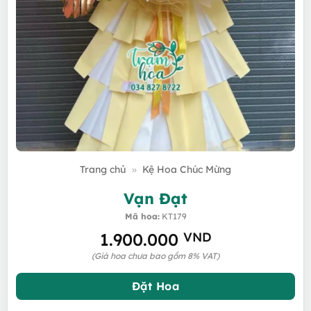
Trang chủ
»
Kệ Hoa Chúc Mừng
Vạn Đạt
Mã hoa:
KT179
1.900.000
VND
(Giá hoa chưa bao gồm 8% VAT)
Đặt Hoa