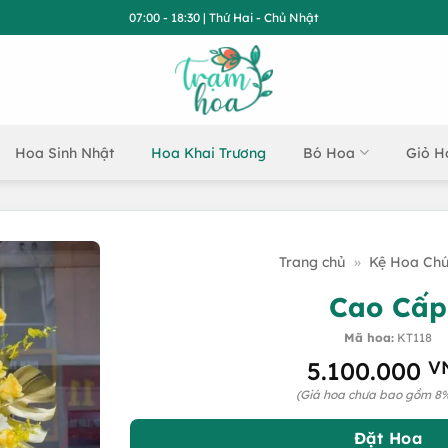
07:00 - 18:30 | Thứ Hai - Chủ Nhật
Hoa Sinh Nhật
Hoa Khai Trương
Bó Hoa
Giỏ H
Trang chủ
»
Kệ Hoa Ch
Cao Cấp
Mã hoa:
KT118
5.100.000
V
(Giá hoa chưa bao gồm 8
Đặt Hoa