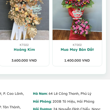
KT022
KT002
Hoàng Kim
Mua May Bán Đắt
3.600.000
VND
1.400.000
VND
t, P. Cao Lãnh,
Hà Nam
: 64 Lê Công Thanh, Phủ Lý
Hải Phòng
: 200B Tô Hiệu, Hải Phòng
P. Tân Thành,
Hải Dương
:
24 Nguyễn Đình Chiểu, Ngọc