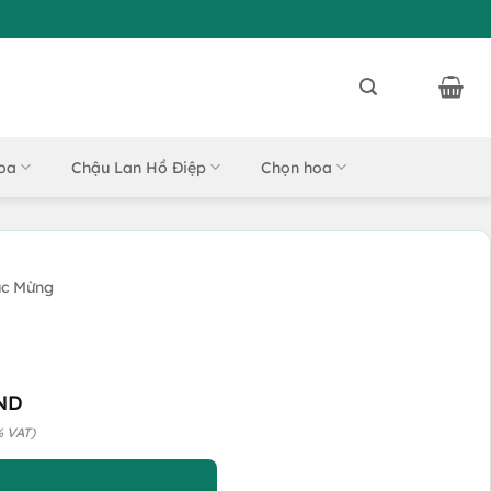
oa
Chậu Lan Hồ Điệp
Chọn hoa
úc Mừng
ND
% VAT)