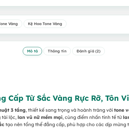
Tone Vàng
Kệ Hoa Tone Vàng
Mô tả
Thông tin
Đánh giá (2)
g Cấp Từ Sắc Vàng Rực Rỡ, Tôn V
huật 3 tầng
, thiết kế sang trọng và hoành tráng với
tone 
tài lộc,
lan vũ nữ mềm mại
, cùng điểm nhấn tinh tế từ
la
ắc
tạo nên tổng thể đẳng cấp, phù hợp cho các dịp mừng t