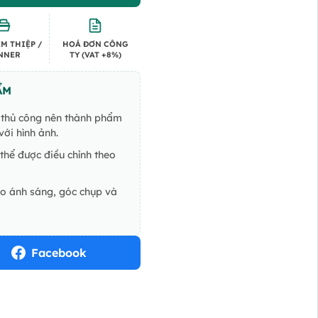
M THIỆP /
HOÁ ĐƠN CÔNG
NNER
TY (VAT +8%)
ẨM
ế thủ công nên thành phẩm
ới hình ảnh.
thể được điều chỉnh theo
do ánh sáng, góc chụp và
Facebook