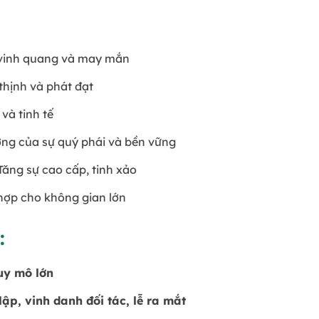
, vinh quang và may mắn
thịnh và phát đạt
và tinh tế
ợng của sự quý phái và bền vững
Tăng sự cao cấp, tinh xảo
 hợp cho không gian lớn
:
uy mô lớn
ập, vinh danh đối tác, lễ ra mắt