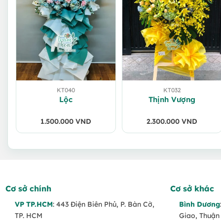
KT040
KT032
Lộc
Thịnh Vượng
1.500.000
VND
2.300.000
VND
Cơ sở chính
Cơ sở khác
VP TP.HCM
: 443 Điện Biên Phủ, P. Bàn Cờ,
Bình Dương
TP. HCM
Giao, Thuận