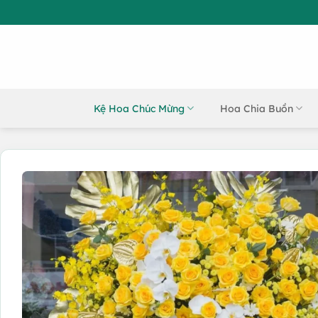
Bỏ
qua
nội
dung
Kệ Hoa Chúc Mừng
Hoa Chia Buồn