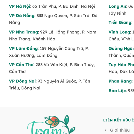
VP Hà Nội
: 65 Trần Phú, P. Ba Đình, Hà Nội
Long An
: 0
Tây Ninh
VP Đà Nẵng
: 833 Ngô Quyền, P. Sơn Trà, Đà
Nẵng
Tiền Giang
:
VP Nha Trang
: 929 Lê Hồng Phong, P. Nam
Vĩnh Long
:
Nha Trang, Khánh Hòa
Châu, Vĩnh 
VP Lâm Đồng
: 159 Nguyễn Công Trứ, P.
Quảng Ngãi
Xuân Hương, Lâm Đồng
Thành, Quản
VP Cần Thơ
: 283 Võ Văn Kiệt, P. Bình Thủy,
Tuy Hòa Ph
Cần Thơ
Hòa, Đăk L
VP Đồng Nai
: 93 Nguyễn Ái Quốc, P. Tân
Phan Rang
:
Triều, Đồng Nai
Bảo Lộc
: 9
LIÊN KẾT HỮU 
Giới thiệu