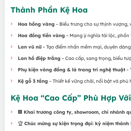
Thành Phần Kệ Hoa
Hoa hồng vàng
– Biểu trưng cho sự thịnh vượng
Hoa đồng tiền vàng
– Mang ý nghĩa tài lộc, phồn 
Lan vũ nữ
– Tạo điểm nhấn mềm mại, duyên dáng 
Lan hồ điệp trắng
– Cao cấp, sang trọng, biểu tư
Phụ kiện vàng đồng & lá trang trí nghệ thuật
– 
Kệ gỗ 3 tầng
– Thiết kế vững chãi, nổi bật và phù
Kệ Hoa “Cao Cấp” Phù Hợp Với
🏢
Khai trương công ty, showroom, chi nhánh q
🏆
Chúc mừng sự kiện trọng đại: kỷ niệm thành l