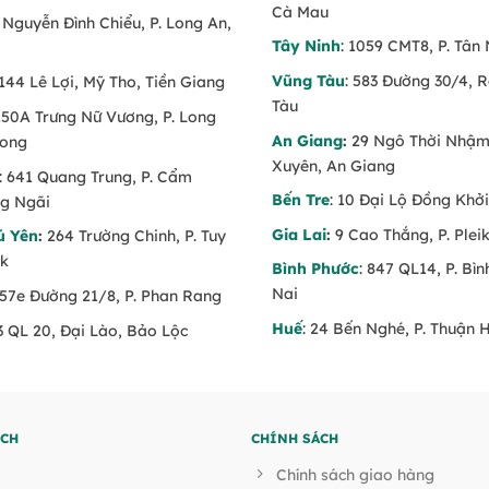
Cà Mau
6 Nguyễn Đình Chiểu, P. Long An,
Tây Ninh
: 1059 CMT8, P. Tân 
Vũng Tàu
: 583 Đường 30/4, 
 144 Lê Lợi, Mỹ Tho, Tiền Giang
Tàu
 150A Trưng Nữ Vương, P. Long
An Giang
:
29 Ngô Thời Nhậm,
Long
Xuyên, An Giang
: 641 Quang Trung, P. Cẩm
Bến Tre
: 10 Đại Lộ Đồng Khởi
g Ngãi
Gia Lai
:
9 Cao Thắng, P. Pleik
ú Yên
:
264 Trường Chinh, P. Tuy
ăk
Bình Phước
: 847 QL14, P. Bì
Nai
 57e Đường 21/8, P. Phan Rang
Huế
: 24 Bến Nghé, P. Thuận 
53 QL 20, Đại Lào, Bảo Lộc
ÍCH
CHÍNH SÁCH
Chính sách giao hàng