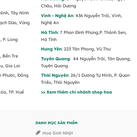
Châu, Hải Dương
Ninh, Tây Ninh
Vinh - Nghệ An
: 436 Nguyễn Trãi, Vinh,
Rạch Dừa, Vũng
Nghệ An
Hà Tĩnh
: 7 Phan Đình Phùng,P. Thành Sen,
 P. Long
Hà Tĩnh
Hưng Yên
: 223 Tân Phong, Vũ Thư
, Bến Tre
Tuyên Quang
: 44 Nguyễn Trãi, Tân Quang,
u, Gia Lai
Tuyên Quang
nh Phước, Đồng
Thái Nguyên
: 26/1 Dương Tự Minh, P. Quan
Triều, Thái Nguyên
Hóa, TP. Huế
>> Xem thêm chi nhánh shop hoa
DANH MỤC SẢN PHẨM
Hoa Sinh Nhật