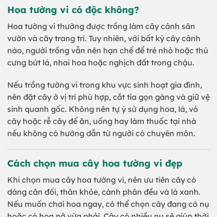
Hoa tường vi có độc không?
Hoa tường vi thường được trồng làm cây cảnh sân
vườn và cây trang trí. Tuy nhiên, với bất kỳ cây cảnh
nào, người trồng vẫn nên hạn chế để trẻ nhỏ hoặc thú
cưng bứt lá, nhai hoa hoặc nghịch đất trong chậu.
Nếu trồng tường vi trong khu vực sinh hoạt gia đình,
nên đặt cây ở vị trí phù hợp, cắt tỉa gọn gàng và giữ vệ
sinh quanh gốc. Không nên tự ý sử dụng hoa, lá, vỏ
cây hoặc rễ cây để ăn, uống hay làm thuốc tại nhà
nếu không có hướng dẫn từ người có chuyên môn.
Cách chọn mua cây hoa tường vi đẹp
Khi chọn mua cây hoa tường vi, nên ưu tiên cây có
dáng cân đối, thân khỏe, cành phân đều và lá xanh.
Nếu muốn chơi hoa ngay, có thể chọn cây đang có nụ
hoặc có hoa nở vừa phải. Cây có nhiều nụ sẽ giúp thời