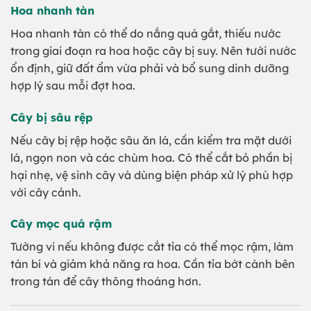
Hoa nhanh tàn
Hoa nhanh tàn có thể do nắng quá gắt, thiếu nước
trong giai đoạn ra hoa hoặc cây bị suy. Nên tưới nước
ổn định, giữ đất ẩm vừa phải và bổ sung dinh dưỡng
hợp lý sau mỗi đợt hoa.
Cây bị sâu rệp
Nếu cây bị rệp hoặc sâu ăn lá, cần kiểm tra mặt dưới
lá, ngọn non và các chùm hoa. Có thể cắt bỏ phần bị
hại nhẹ, vệ sinh cây và dùng biện pháp xử lý phù hợp
với cây cảnh.
Cây mọc quá rậm
Tường vi nếu không được cắt tỉa có thể mọc rậm, làm
tán bí và giảm khả năng ra hoa. Cần tỉa bớt cành bên
trong tán để cây thông thoáng hơn.