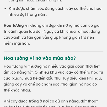
công lớn hoặc chậu trang trí.
Khi được chăm sóc đúng cách, cây có thể cho hoa
nhiều đợt trong năm.
Hoa tường vi
không chỉ đẹp khi nở rộ mà còn có giá
trị cảnh quan lâu dài. Ngay cả khi chưa ra hoa, dáng
cây xanh và tán gọn vẫn giúp không gian trở nên
mềm mại hơn.
Hoa tường vi nở vào mùa nào?
Hoa tường vi thường nở nhiều vào giai đoạn thời tiết
ấm, có nắng tốt. Ở nhiều khu vực, cây có thể ra hoa từ
cuối xuân, mùa hè đến đầu thu. Tùy điều kiện khí hậu,
giống cây và chế độ chăm sóc, thời gian nở hoa có
thể khác nhau.
Khi cây được trồng ở nơi có đủ ánh nắng, đất thoát
nước tốt và được cắt tỉa hợp lý, tường vi có thể cho