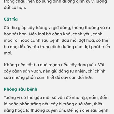
trồng chậu, nên bổ sung dinh dưỡng định kỳ vì lượng
đất có hạn.
Cắt tỉa
Cắt tỉa giúp cây tường vi giữ dáng, thông thoáng và ra
hoa tốt hơn. Nên loại bỏ cành khô, cành yếu, cành
mọc rối hoặc cành sâu bệnh. Sau mỗi đợt hoa, có thể
tỉa nhẹ để cây tập trung dinh dưỡng cho đợt phát triển
mới.
Không nên cắt tỉa quá mạnh nếu cây đang yếu. Với
cây cảnh sân vườn, nên giữ dáng tự nhiên, chỉ chỉnh
sửa những phần cần thiết để cây cân đối hơn.
Phòng sâu bệnh
Tường vi có thể gặp một số vấn đề như rệp, nấm, đốm
lá hoặc phấn trắng nếu cây bị trồng quá rậm, thiếu
nắng hoặc lá thường xuyên ẩm. Để hạn chế sâu bệnh,