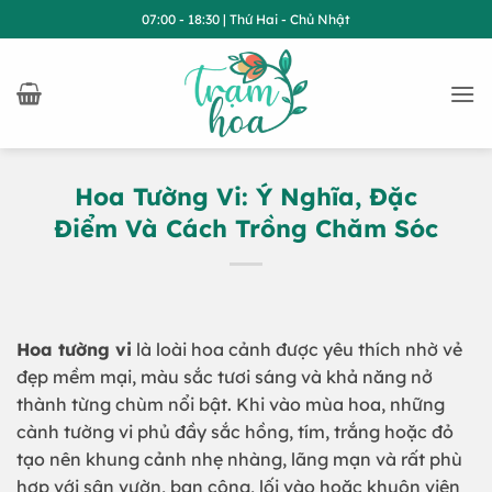
Bỏ
07:00 - 18:30 | Thứ Hai - Chủ Nhật
qua
nội
dung
Hoa Tường Vi: Ý Nghĩa, Đặc
Điểm Và Cách Trồng Chăm Sóc
Hoa tường vi
là loài hoa cảnh được yêu thích nhờ vẻ
đẹp mềm mại, màu sắc tươi sáng và khả năng nở
thành từng chùm nổi bật. Khi vào mùa hoa, những
cành tường vi phủ đầy sắc hồng, tím, trắng hoặc đỏ
tạo nên khung cảnh nhẹ nhàng, lãng mạn và rất phù
hợp với sân vườn, ban công, lối vào hoặc khuôn viên