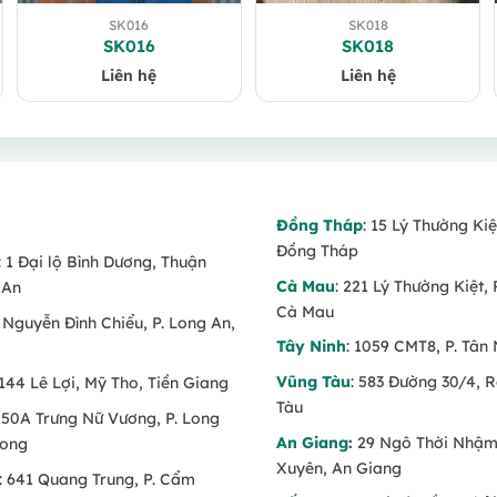
SK016
SK018
SK016
SK018
Liên hệ
Liên hệ
Đồng Tháp
: 15 Lý Thường Kiệ
Đồng Tháp
: 1 Đại lộ Bình Dương, Thuận
Cà Mau
: 221 Lý Thường Kiệt, 
 An
Cà Mau
6 Nguyễn Đình Chiểu, P. Long An,
Tây Ninh
: 1059 CMT8, P. Tân 
Vũng Tàu
: 583 Đường 30/4, 
 144 Lê Lợi, Mỹ Tho, Tiền Giang
Tàu
 150A Trưng Nữ Vương, P. Long
An Giang
:
29 Ngô Thời Nhậm,
Long
Xuyên, An Giang
: 641 Quang Trung, P. Cẩm