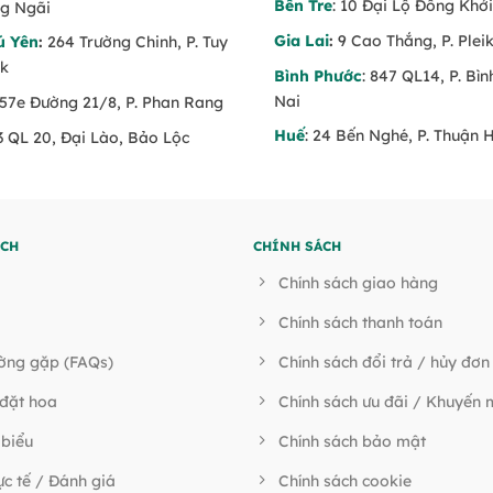
Bến Tre
: 10 Đại Lộ Đồng Khởi
g Ngãi
Gia Lai
:
9 Cao Thắng, P. Pleik
ú Yên
:
264 Trường Chinh, P. Tuy
ăk
Bình Phước
: 847 QL14, P. Bì
Nai
 57e Đường 21/8, P. Phan Rang
Huế
: 24 Bến Nghé, P. Thuận 
53 QL 20, Đại Lào, Bảo Lộc
ÍCH
CHÍNH SÁCH
Chính sách giao hàng
Chính sách thanh toán
ường gặp (FAQs)
Chính sách đổi trả / hủy đơn
đặt hoa
Chính sách ưu đãi / Khuyến 
 biểu
Chính sách bảo mật
ực tế / Đánh giá
Chính sách cookie