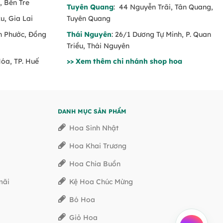
, Bến Tre
Tuyên Quang
: 44 Nguyễn Trãi, Tân Quang,
u, Gia Lai
Tuyên Quang
nh Phước, Đồng
Thái Nguyên
: 26/1 Dương Tự Minh, P. Quan
Triều, Thái Nguyên
Hóa, TP. Huế
>> Xem thêm chi nhánh shop hoa
DANH MỤC SẢN PHẨM
Hoa Sinh Nhật
Hoa Khai Trương
Hoa Chia Buồn
mãi
Kệ Hoa Chúc Mừng
Bó Hoa
Giỏ Hoa