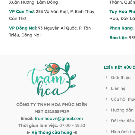
Xuân Hương, Lâm Đồng
Thành, Quản
VP Cần Thơ
: 283 Võ Văn Kiệt, P. Bình Thủy,
Tuy Hòa Ph
Cần Thơ
Hòa, Đăk L
VP Đồng Nai
: 93 Nguyễn Ái Quốc, P. Tân
Phan Rang
:
Triều, Đồng Nai
Bảo Lộc
: 9
LIÊN KẾT HỮU 
Giới thiệu
Liên hệ
Câu hỏi th
CÔNG TY TNHH HOA PHÚC NIÊN
Hướng dẫn 
MST 0318559939
Email:
tramhoavn@gmail.com
Đối tác tiêu
Thời gian làm việc:
07:00 - 18:30
Hình ảnh th
▶
Hệ thống cửa hàng
◀