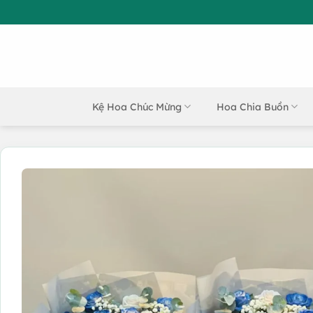
Bỏ
qua
nội
dung
Kệ Hoa Chúc Mừng
Hoa Chia Buồn