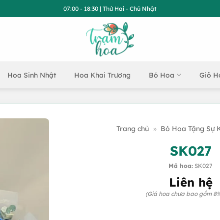
07:00 - 18:30 | Thứ Hai - Chủ Nhật
Hoa Sinh Nhật
Hoa Khai Trương
Bó Hoa
Giỏ H
Trang chủ
»
Bó Hoa Tặng Sự K
SK027
Mã hoa:
SK027
Liên hệ
(Giá hoa chưa bao gồm 8