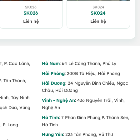
SK026
SK024
SK026
SK024
Liên hệ
Liên hệ
t, P. Cao Lãnh,
Hà Nam
: 64 Lê Công Thanh, Phủ Lý
Hải Phòng
: 200B Tô Hiệu, Hải Phòng
P. Tân Thành,
Hải Dương
:
24 Nguyễn Đình Chiểu, Ngọc
Châu, Hải Dương
Ninh, Tây Ninh
Vinh - Nghệ An
: 436 Nguyễn Trãi, Vinh,
Rạch Dừa, Vũng
Nghệ An
Hà Tĩnh
: 7 Phan Đình Phùng,P. Thành Sen,
 P. Long
Hà Tĩnh
Hưng Yên
: 223 Tân Phong, Vũ Thư