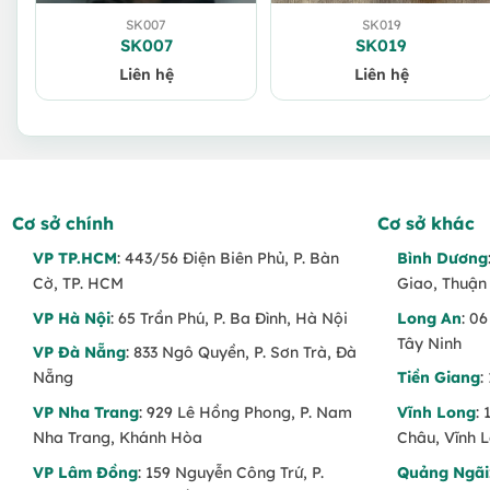
SK007
SK019
SK007
SK019
Liên hệ
Liên hệ
Cơ sở chính
Cơ sở khác
VP TP.HCM
: 443/56 Điện Biên Phủ, P. Bàn
Bình Dương
Cờ, TP. HCM
Giao, Thuận
VP Hà Nội
: 65 Trần Phú, P. Ba Đình, Hà Nội
Long An
: 0
Tây Ninh
VP Đà Nẵng
: 833 Ngô Quyền, P. Sơn Trà, Đà
Nẵng
Tiền Giang
:
VP Nha Trang
: 929 Lê Hồng Phong, P. Nam
Vĩnh Long
:
Nha Trang, Khánh Hòa
Châu, Vĩnh 
VP Lâm Đồng
: 159 Nguyễn Công Trứ, P.
Quảng Ngãi