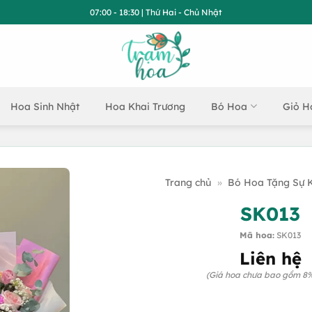
07:00 - 18:30 | Thứ Hai - Chủ Nhật
Hoa Sinh Nhật
Hoa Khai Trương
Bó Hoa
Giỏ H
Trang chủ
»
Bó Hoa Tặng Sự K
SK013
Mã hoa:
SK013
Liên hệ
(Giá hoa chưa bao gồm 8