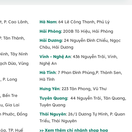
t, P. Cao Lãnh,
Hà Nam
: 64 Lê Công Thanh, Phủ Lý
Hải Phòng
: 200B Tô Hiệu, Hải Phòng
P. Tân Thành,
Hải Dương
:
24 Nguyễn Đình Chiểu, Ngọc
Châu, Hải Dương
Ninh, Tây Ninh
Vinh - Nghệ An
: 436 Nguyễn Trãi, Vinh,
Rạch Dừa, Vũng
Nghệ An
Hà Tĩnh
: 7 Phan Đình Phùng,P. Thành Sen,
 P. Long
Hà Tĩnh
Hưng Yên
: 223 Tân Phong, Vũ Thư
, Bến Tre
Tuyên Quang
: 44 Nguyễn Trãi, Tân Quang,
u, Gia Lai
Tuyên Quang
nh Phước, Đồng
Thái Nguyên
: 26/1 Dương Tự Minh, P. Quan
Triều, Thái Nguyên
Hóa, TP. Huế
>> Xem thêm chi nhánh shop hoa