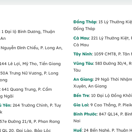
Đồng Tháp
: 15 Lý Thường Kiệ
Đồng Tháp
: 1 Đại lộ Bình Dương, Thuận
Cà Mau
: 221 Lý Thường Kiệt, 
 An
Cà Mau
6 Nguyễn Đình Chiểu, P. Long An,
Tây Ninh
: 1059 CMT8, P. Tân 
Vũng Tàu
: 583 Đường 30/4, 
 144 Lê Lợi, Mỹ Tho, Tiền Giang
Tàu
 150A Trưng Nữ Vương, P. Long
An Giang
:
29 Ngô Thời Nhậm,
Long
Xuyên, An Giang
: 641 Quang Trung, P. Cẩm
Bến Tre
: 10 Đại Lộ Đồng Khởi
g Ngãi
Gia Lai
:
9 Cao Thắng, P. Pleik
ú Yên
:
264 Trường Chinh, P. Tuy
ăk
Bình Phước
: 847 QL14, P. Bì
Nai
 57e Đường 21/8, P. Phan Rang
Huế
: 24 Bến Nghé, P. Thuận 
53 QL 20, Đại Lào, Bảo Lộc