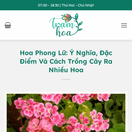
Bỏ
07:00 - 18:30 | Thứ Hai - Chủ Nhật
qua
nội
dung
Hoa Phong Lữ: Ý Nghĩa, Đặc
Điểm Và Cách Trồng Cây Ra
Nhiều Hoa