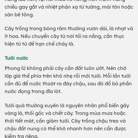
chiều gay gắt và nhiệt phản xạ từ tường, mái tôn hoặc
sàn bê tông.
Cây trồng trong bóng râm thường vươn dài, lá nhạt và
ít hoa. Nếu chuyển cây từ nơi tối ra nắng, cần thực
hiện từ từ để hạn chế cháy lá.
Tưới nước
Phong lữ không phải cây cần đất luôn ướt. Nên chờ
lớp giá thể phía trên khô nhẹ rồi mới tưới. Mỗi lần tưới
cần đủ để nước thoát ra đáy chậu, sau đó đổ bỏ phần
nước đọng trong đĩa lót.
Tưới quá thường xuyên là nguyên nhân phổ biến gây
vàng lá, thối gốc và chết cây. Trong mùa mưa hoặc
thời tiết mát, cần giảm tưới. Cây trồng chậu treo và
chậu đất nung có thể khô nhanh hơn nên cần được
kiểm tra riêng.