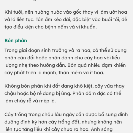
Khi tưới, nên hướng nước vào gốc thay vì làm ướt hoa
và lá liên tục. Tán ẩm kéo dài, đặc biệt vào buổi tối, dễ
tạo điều kiện cho bệnh nấm và vi khuẩn.
Bón phân
Trong giai đoạn sinh trưởng và ra hoa, có thể sử dụng
phân cân đối hoặc phân dành cho cây hoa với liều
lượng nhẹ theo hướng dẫn. Bón quá nhiều đạm khiến
cây phát triển lá mạnh, thân mềm và ít hoa.
Không bón phân khi đất đang khô kiệt, cây vừa thay
chậu hoặc bộ rễ đang bị úng. Phân đậm đặc có thể
làm cháy rễ và mép lá.
Cây trồng trong chậu lâu ngày cần được bổ sung dinh
dưỡng định kỳ hơn cây trồng đất, nhưng không nên
liên tục tăng liều khi cây chưa ra hoa. Ánh sáng