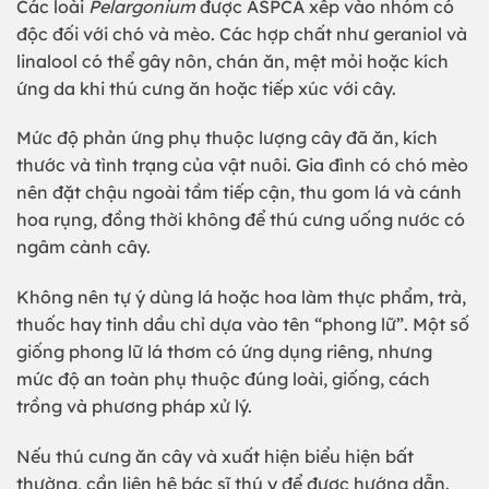
Các loài
Pelargonium
được ASPCA xếp vào nhóm có
độc đối với chó và mèo. Các hợp chất như geraniol và
linalool có thể gây nôn, chán ăn, mệt mỏi hoặc kích
ứng da khi thú cưng ăn hoặc tiếp xúc với cây.
Mức độ phản ứng phụ thuộc lượng cây đã ăn, kích
thước và tình trạng của vật nuôi. Gia đình có chó mèo
nên đặt chậu ngoài tầm tiếp cận, thu gom lá và cánh
hoa rụng, đồng thời không để thú cưng uống nước có
ngâm cành cây.
Không nên tự ý dùng lá hoặc hoa làm thực phẩm, trà,
thuốc hay tinh dầu chỉ dựa vào tên “phong lữ”. Một số
giống phong lữ lá thơm có ứng dụng riêng, nhưng
mức độ an toàn phụ thuộc đúng loài, giống, cách
trồng và phương pháp xử lý.
Nếu thú cưng ăn cây và xuất hiện biểu hiện bất
thường, cần liên hệ bác sĩ thú y để được hướng dẫn.