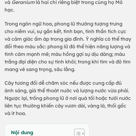
và
Geranium
là hai chi riêng biệt trong cùng họ Mỏ
hạc.
Trong ngôn ngữ hoa, phong lữ thường tượng trưng
cho niềm vui, sự gắn kết, tình bạn, tinh thần tích cực
và cảm giác ấm áp trong gia đình. Ý nghĩa có thể thay
đổi theo màu sắc: phong lữ đỏ thể hiện năng lượng và
tình cảm mạnh mẽ; màu hồng gợi sự dịu dàng; màu
trắng đại diện cho sự tinh khôi; trong khi tím và đỏ tím
mang vẻ sang trọng, sâu lắng.
Cây tương đối dễ chăm sóc nếu được cung cấp đủ
ánh sáng, giá thể thoát nước và lượng nước vừa phải.
Ngược lại, trồng phong lữ ở nơi quá tối hoặc tưới nước
liên tục thường khiến cây vươn dài, vàng lá, thối gốc
và ít hoa.
Nội dung