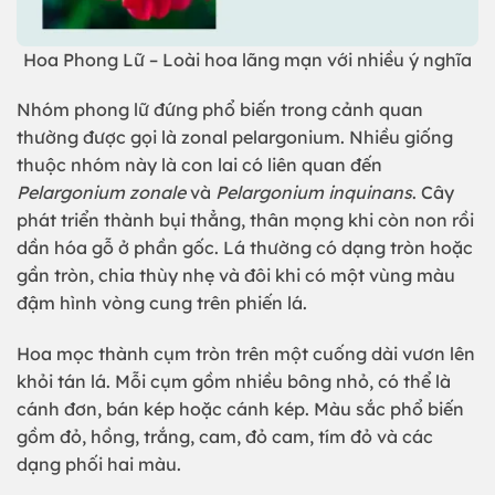
Hoa Phong Lữ – Loài hoa lãng mạn với nhiều ý nghĩa
Nhóm phong lữ đứng phổ biến trong cảnh quan
thường được gọi là zonal pelargonium. Nhiều giống
thuộc nhóm này là con lai có liên quan đến
Pelargonium zonale
và
Pelargonium inquinans
. Cây
phát triển thành bụi thẳng, thân mọng khi còn non rồi
dần hóa gỗ ở phần gốc. Lá thường có dạng tròn hoặc
gần tròn, chia thùy nhẹ và đôi khi có một vùng màu
đậm hình vòng cung trên phiến lá.
Hoa mọc thành cụm tròn trên một cuống dài vươn lên
khỏi tán lá. Mỗi cụm gồm nhiều bông nhỏ, có thể là
cánh đơn, bán kép hoặc cánh kép. Màu sắc phổ biến
gồm đỏ, hồng, trắng, cam, đỏ cam, tím đỏ và các
dạng phối hai màu.