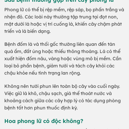
Phong lữ có thể bị rệp mềm, rệp sáp, bọ phấn trắng và
nhện đỏ. Các loài này thường tập trung tại đọt non,
mặt dưới lá hoặc vị trí cuống lá, khiến cây chậm phát
triển và lá biến dạng.
Bệnh đốm lá và thối gốc thường liên quan đến tán
quá ẩm, đất úng hoặc thiếu thông thoáng. Lá có thể
xuất hiện đốm nâu, vàng hoặc vùng mô bị mềm. Cần
loại bỏ phần bệnh, giảm tưới và tách cây khỏi các
chậu khỏe nếu tình trạng lan rộng.
Không nên tưới phun lên toàn bộ cây vào cuối ngày.
Việc giữ lá khô, chậu sạch, giá thể thoát nước và
khoảng cách giữa các cây hợp lý có tác dụng phòng
bệnh tốt hơn phun thuốc định kỳ.
Hoa phong lữ có độc không?