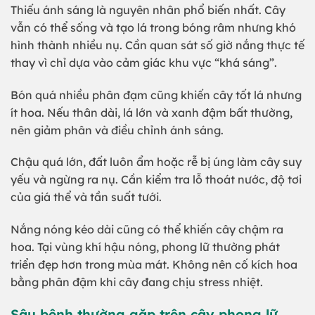
Thiếu ánh sáng là nguyên nhân phổ biến nhất. Cây
vẫn có thể sống và tạo lá trong bóng râm nhưng khó
hình thành nhiều nụ. Cần quan sát số giờ nắng thực tế
thay vì chỉ dựa vào cảm giác khu vực “khá sáng”.
Bón quá nhiều phân đạm cũng khiến cây tốt lá nhưng
ít hoa. Nếu thân dài, lá lớn và xanh đậm bất thường,
nên giảm phân và điều chỉnh ánh sáng.
Chậu quá lớn, đất luôn ẩm hoặc rễ bị úng làm cây suy
yếu và ngừng ra nụ. Cần kiểm tra lỗ thoát nước, độ tơi
của giá thể và tần suất tưới.
Nắng nóng kéo dài cũng có thể khiến cây chậm ra
hoa. Tại vùng khí hậu nóng, phong lữ thường phát
triển đẹp hơn trong mùa mát. Không nên cố kích hoa
bằng phân đậm khi cây đang chịu stress nhiệt.
Sâu bệnh thường gặp trên cây phong lữ