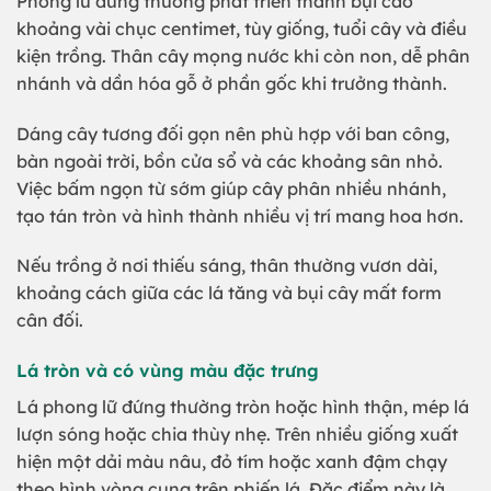
Phong lữ đứng thường phát triển thành bụi cao
khoảng vài chục centimet, tùy giống, tuổi cây và điều
kiện trồng. Thân cây mọng nước khi còn non, dễ phân
nhánh và dần hóa gỗ ở phần gốc khi trưởng thành.
Dáng cây tương đối gọn nên phù hợp với ban công,
bàn ngoài trời, bồn cửa sổ và các khoảng sân nhỏ.
Việc bấm ngọn từ sớm giúp cây phân nhiều nhánh,
tạo tán tròn và hình thành nhiều vị trí mang hoa hơn.
Nếu trồng ở nơi thiếu sáng, thân thường vươn dài,
khoảng cách giữa các lá tăng và bụi cây mất form
cân đối.
Lá tròn và có vùng màu đặc trưng
Lá phong lữ đứng thường tròn hoặc hình thận, mép lá
lượn sóng hoặc chia thùy nhẹ. Trên nhiều giống xuất
hiện một dải màu nâu, đỏ tím hoặc xanh đậm chạy
theo hình vòng cung trên phiến lá. Đặc điểm này là