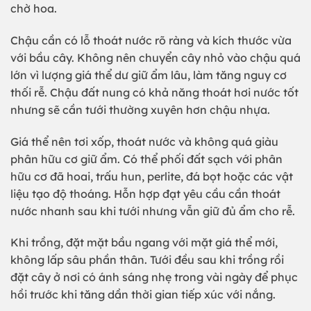
chờ hoa.
Chậu cần có lỗ thoát nước rõ ràng và kích thước vừa
với bầu cây. Không nên chuyển cây nhỏ vào chậu quá
lớn vì lượng giá thể dư giữ ẩm lâu, làm tăng nguy cơ
thối rễ. Chậu đất nung có khả năng thoát hơi nước tốt
nhưng sẽ cần tưới thường xuyên hơn chậu nhựa.
Giá thể nên tơi xốp, thoát nước và không quá giàu
phân hữu cơ giữ ẩm. Có thể phối đất sạch với phân
hữu cơ đã hoai, trấu hun, perlite, đá bọt hoặc các vật
liệu tạo độ thoáng. Hỗn hợp đạt yêu cầu cần thoát
nước nhanh sau khi tưới nhưng vẫn giữ đủ ẩm cho rễ.
Khi trồng, đặt mặt bầu ngang với mặt giá thể mới,
không lấp sâu phần thân. Tưới đều sau khi trồng rồi
đặt cây ở nơi có ánh sáng nhẹ trong vài ngày để phục
hồi trước khi tăng dần thời gian tiếp xúc với nắng.