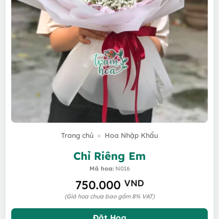
Trang chủ
»
Hoa Nhập Khẩu
Chỉ Riêng Em
Mã hoa:
N016
750.000
VND
(Giá hoa chưa bao gồm 8% VAT)
Đặt Hoa