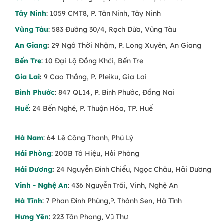
Tây Ninh
: 1059 CMT8, P. Tân Ninh, Tây Ninh
Vũng Tàu
: 583 Đường 30/4, Rạch Dừa, Vũng Tàu
An Giang
:
29 Ngô Thời Nhậm, P. Long Xuyên, An Giang
Bến Tre
: 10 Đại Lộ Đồng Khởi, Bến Tre
Gia Lai
:
9 Cao Thắng, P. Pleiku, Gia Lai
Bình Phước
: 847 QL14, P. Bình Phước, Đồng Nai
Huế
: 24 Bến Nghé, P. Thuận Hóa, TP. Huế
Hà Nam
: 64 Lê Công Thanh, Phủ Lý
Hải Phòng
: 200B Tô Hiệu, Hải Phòng
Hải Dương
:
24 Nguyễn Đình Chiểu, Ngọc Châu, Hải Dương
Vinh - Nghệ An
: 436 Nguyễn Trãi, Vinh, Nghệ An
Hà Tĩnh
: 7 Phan Đình Phùng,P. Thành Sen, Hà Tĩnh
Hưng Yên
: 223 Tân Phong, Vũ Thư