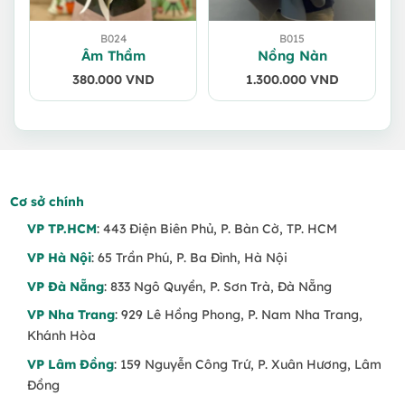
B024
B015
Âm Thầm
Nồng Nàn
380.000
VND
1.300.000
VND
Cơ sở chính
VP TP.HCM
: 443 Điện Biên Phủ, P. Bàn Cờ, TP. HCM
VP Hà Nội
: 65 Trần Phú, P. Ba Đình, Hà Nội
VP Đà Nẵng
: 833 Ngô Quyền, P. Sơn Trà, Đà Nẵng
VP Nha Trang
: 929 Lê Hồng Phong, P. Nam Nha Trang,
Khánh Hòa
VP Lâm Đồng
: 159 Nguyễn Công Trứ, P. Xuân Hương, Lâm
Đồng