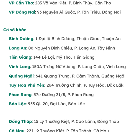
VP Cần Thơ
: 283 Võ Văn Kiệt, P. Bình Thủy, Cần Thơ
VP Đồng Nai
: 93 Nguyễn Ái Quốc, P. Tân Triều, Đồng Nai
Cơ sở khác
Bình Dương
: 1 Đại lộ Bình Dương, Thuận Giao, Thuận An
Long An
: 06 Nguyễn Đình Chiểu, P. Long An, Tây Ninh
Tiền Giang
: 144 Lê Lợi, Mỹ Tho, Tiền Giang
Vĩnh Long
: 150A Trưng Nữ Vương, P. Long Châu, Vĩnh Long
Quảng Ngãi
: 641 Quang Trung, P. Cẩm Thành, Quảng Ngãi
Tuy Hòa Phú Yên
:
264 Trường Chinh, P. Tuy Hòa, Đăk Lăk
Phan Rang
: 57e Đường 21/8, P. Phan Rang
Bảo Lộc
: 953 QL 20, Đại Lào, Bảo Lộc
Đồng Tháp
: 15 Lý Thường Kiệt, P. Cao Lãnh, Đồng Tháp
Cà Mau
: 221 Lý Thường Kiệt, P. Tân Thành, Cà Mau