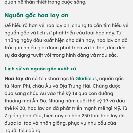
quan hệ thân thiết trong cuộc sống.
Nguồn gốc hoa lay ơn
Để hiểu rõ hơn về hoa lay ơn, chúng ta cần tìm hiểu về
nguồn gốc và lịch sử phát triển của loài hoa này. Từ
những ngày đầu xuất hiện cho đến nay, hoa lay ơn đã
trải qua nhiều giai đoạn phát triển và lai tạo, dẫn đến
sự đa dạng tuyệt vời trong hình dáng và màu sắc.
Lịch sử và nguồn gốc xuất xứ
Hoa lay ơn
có tên khoa học là
Gladiolus
, nguồn gốc
từ Nam Phi, châu Âu và Địa Trung Hải. Chúng được
đưa sang châu Âu vào thế kỷ 18 qua con đường
thương mại Ấn Độ. Những năm cuối thế kỷ 19 và đầu
thế kỷ 20, hoa lay ơn đã phát triển mạnh mẽ tại Mỹ. Từ
7 giống ban đầu, hiện nay có hơn 250 loài hoa lay ơn
được lai tạo và nhân giống, phục vụ nhu cầu của
người tiêu dùng.