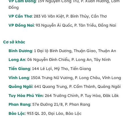
VP Lâm Đồng
: 159 Nguyễn Công Trứ, P. Xuân Hương, Lâm
Đồng
VP Cần Thơ
: 283 Võ Văn Kiệt, P. Bình Thủy, Cần Thơ
VP Đồng Nai
: 93 Nguyễn Ái Quốc, P. Tân Triều, Đồng Nai
Cơ sở khác
Bình Dương
: 1 Đại lộ Bình Dương, Thuận Giao, Thuận An
Long An
: 06 Nguyễn Đình Chiểu, P. Long An, Tây Ninh
Tiền Giang
: 144 Lê Lợi, Mỹ Tho, Tiền Giang
Vĩnh Long
: 150A Trưng Nữ Vương, P. Long Châu, Vĩnh Long
Quảng Ngãi
: 641 Quang Trung, P. Cẩm Thành, Quảng Ngãi
Tuy Hòa Phú Yên
:
264 Trường Chinh, P. Tuy Hòa, Đăk Lăk
Phan Rang
: 57e Đường 21/8, P. Phan Rang
Bảo Lộc
: 953 QL 20, Đại Lào, Bảo Lộc