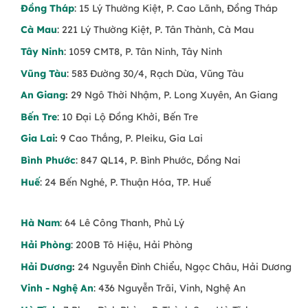
Đồng Tháp
: 15 Lý Thường Kiệt, P. Cao Lãnh, Đồng Tháp
Cà Mau
: 221 Lý Thường Kiệt, P. Tân Thành, Cà Mau
Tây Ninh
: 1059 CMT8, P. Tân Ninh, Tây Ninh
Vũng Tàu
: 583 Đường 30/4, Rạch Dừa, Vũng Tàu
An Giang
:
29 Ngô Thời Nhậm, P. Long Xuyên, An Giang
Bến Tre
: 10 Đại Lộ Đồng Khởi, Bến Tre
Gia Lai
:
9 Cao Thắng, P. Pleiku, Gia Lai
Bình Phước
: 847 QL14, P. Bình Phước, Đồng Nai
Huế
: 24 Bến Nghé, P. Thuận Hóa, TP. Huế
Hà Nam
: 64 Lê Công Thanh, Phủ Lý
Hải Phòng
: 200B Tô Hiệu, Hải Phòng
Hải Dương
:
24 Nguyễn Đình Chiểu, Ngọc Châu, Hải Dương
Vinh - Nghệ An
: 436 Nguyễn Trãi, Vinh, Nghệ An