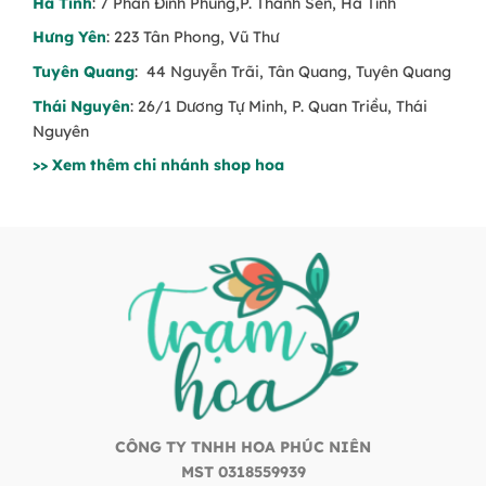
Hà Tĩnh
: 7 Phan Đình Phùng,P. Thành Sen, Hà Tĩnh
Hưng Yên
: 223 Tân Phong, Vũ Thư
Tuyên Quang
: 44 Nguyễn Trãi, Tân Quang, Tuyên Quang
Thái Nguyên
: 26/1 Dương Tự Minh, P. Quan Triều, Thái
Nguyên
>> Xem thêm chi nhánh shop hoa
CÔNG TY TNHH HOA PHÚC NIÊN
MST 0318559939