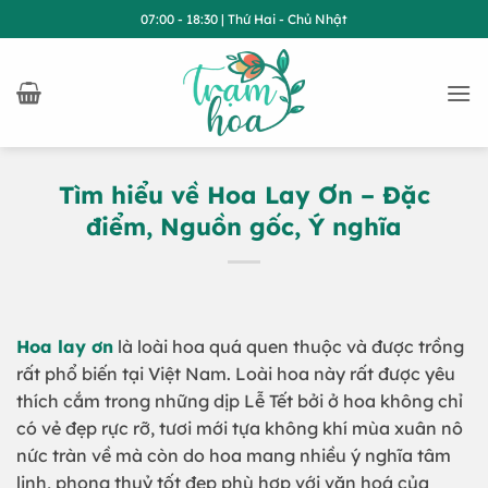
Bỏ
07:00 - 18:30 | Thứ Hai - Chủ Nhật
qua
nội
dung
Tìm hiểu về Hoa Lay Ơn – Đặc
điểm, Nguồn gốc, Ý nghĩa
Hoa lay ơn
là loài hoa quá quen thuộc và được trồng
rất phổ biến tại Việt Nam. Loài hoa này rất được yêu
thích cắm trong những dịp Lễ Tết bởi ở hoa không chỉ
có vẻ đẹp rực rỡ, tươi mới tựa không khí mùa xuân nô
nức tràn về mà còn do hoa mang nhiều ý nghĩa tâm
linh, phong thuỷ tốt đẹp phù hợp với văn hoá của