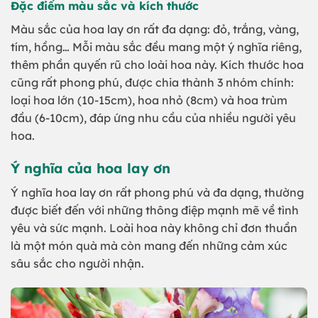
Đặc điểm màu sắc và kích thước
Màu sắc của hoa lay ơn rất đa dạng: đỏ, trắng, vàng,
tím, hồng… Mỗi màu sắc đều mang một ý nghĩa riêng,
thêm phần quyến rũ cho loài hoa này. Kích thước hoa
cũng rất phong phú, được chia thành 3 nhóm chính:
loại hoa lớn (10-15cm), hoa nhỏ (8cm) và hoa trùm
đầu (6-10cm), đáp ứng nhu cầu của nhiều người yêu
hoa.
Ý nghĩa của hoa lay ơn
Ý nghĩa hoa lay ơn rất phong phú và đa dạng, thường
được biết đến với những thông điệp mạnh mẽ về tình
yêu và sức mạnh. Loài hoa này không chỉ đơn thuần
là một món quà mà còn mang đến những cảm xúc
sâu sắc cho người nhận.