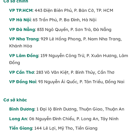
Cơ sở chính
VP TP.HCM
: 443 Điện Biên Phủ, P. Bàn Cờ, TP. HCM
VP Hà Nội
: 65 Trần Phú, P. Ba Đình, Hà Nội
VP Đà Nẵng
: 833 Ngô Quyền, P. Sơn Trà, Đà Nẵng
VP Nha Trang
: 929 Lê Hồng Phong, P. Nam Nha Trang,
Khánh Hòa
VP Lâm Đồng
: 159 Nguyễn Công Trứ, P. Xuân Hương, Lâm
Đồng
VP Cần Thơ
: 283 Võ Văn Kiệt, P. Bình Thủy, Cần Thơ
VP Đồng Nai
: 93 Nguyễn Ái Quốc, P. Tân Triều, Đồng Nai
Cơ sở khác
Bình Dương
: 1 Đại lộ Bình Dương, Thuận Giao, Thuận An
Long An
: 06 Nguyễn Đình Chiểu, P. Long An, Tây Ninh
Tiền Giang
: 144 Lê Lợi, Mỹ Tho, Tiền Giang