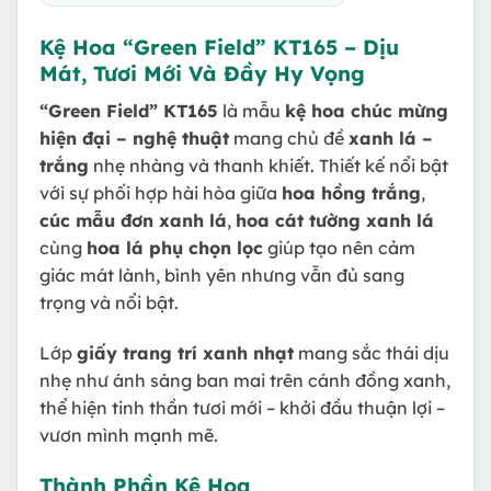
Kệ Hoa “Green Field” KT165 – Dịu
Mát, Tươi Mới Và Đầy Hy Vọng
“Green Field” KT165
là mẫu
kệ hoa chúc mừng
hiện đại – nghệ thuật
mang chủ đề
xanh lá –
trắng
nhẹ nhàng và thanh khiết. Thiết kế nổi bật
với sự phối hợp hài hòa giữa
hoa hồng trắng
,
cúc mẫu đơn xanh lá
,
hoa cát tường xanh lá
cùng
hoa lá phụ chọn lọc
giúp tạo nên cảm
giác mát lành, bình yên nhưng vẫn đủ sang
trọng và nổi bật.
Lớp
giấy trang trí xanh nhạt
mang sắc thái dịu
nhẹ như ánh sáng ban mai trên cánh đồng xanh,
thể hiện tinh thần tươi mới – khởi đầu thuận lợi –
vươn mình mạnh mẽ.
Thành Phần Kệ Hoa