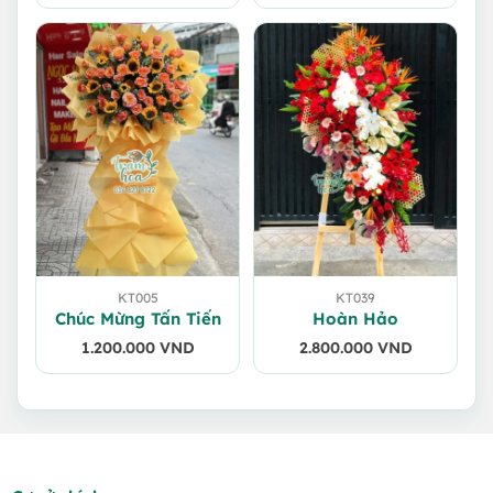
là:
tại
1.600.000 VND.
là:
1.500.000 VND.
KT005
KT039
Chúc Mừng Tấn Tiến
Hoàn Hảo
1.200.000
VND
2.800.000
VND