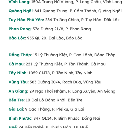
Vĩnh Long
: 150A Trưng Nữ Vương, P. Long Châu, Vĩnh Long
Quảng Ngãi
: 641 Quang Trung, P. Cẩm Thành, Quảng Ngãi
Tuy Hòa Phú Yên
:
264 Trường Chinh, P. Tuy Hòa, Đăk Lăk
Phan Rang
: 57e Đường 21/8, P. Phan Rang
Bảo Lộc
: 953 QL 20, Đại Lào, Bảo Lộc
Đồng Tháp
: 15 Lý Thường Kiệt, P. Cao Lãnh, Đồng Tháp
Cà Mau
: 221 Lý Thường Kiệt, P. Tân Thành, Cà Mau
Tây Ninh
: 1059 CMT8, P. Tân Ninh, Tây Ninh
Vũng Tàu
: 583 Đường 30/4, Rạch Dừa, Vũng Tàu
An Giang
:
29 Ngô Thời Nhậm, P. Long Xuyên, An Giang
Bến Tre
: 10 Đại Lộ Đồng Khởi, Bến Tre
Gia Lai
:
9 Cao Thắng, P. Pleiku, Gia Lai
Bình Phước
: 847 QL14, P. Bình Phước, Đồng Nai
Huế
: 24 Bến Nghé, P. Thuận Hóa, TP. Huế