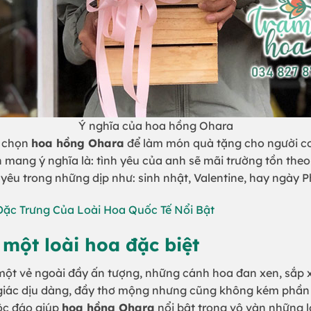
Ý nghĩa của hoa hồng Ohara
a chọn
hoa hồng Ohara
để làm món quà tặng cho người con
 mang ý nghĩa là: tình yêu của anh sẽ mãi trường tồn the
êu trong những dịp như: sinh nhật, Valentine, hay ngày 
ặc Trưng Của Loài Hoa Quốc Tế Nổi Bật
một loài hoa đặc biệt
ột vẻ ngoài đầy ấn tượng, những cánh hoa đan xen, sắp x
iác dịu dàng, đầy thơ mộng nhưng cũng không kém phần
ộc đáo giúp
hoa hồng Ohara
nổi bật trong vô vàn những l