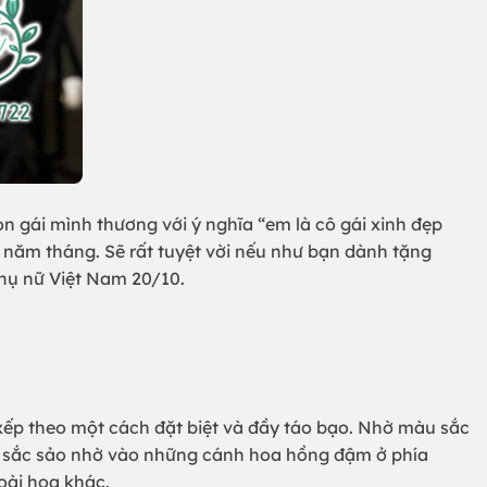
 gái mình thương với ý nghĩa “em là cô gái xinh đẹp
o năm tháng. Sẽ rất tuyệt vời nếu như bạn dành tặng
Phụ nữ Việt Nam 20/10.
ếp theo một cách đặt biệt và đầy táo bạo. Nhờ màu sắc
 sắc sảo nhờ vào những cánh hoa hồng đậm ở phía
oài hoa khác.