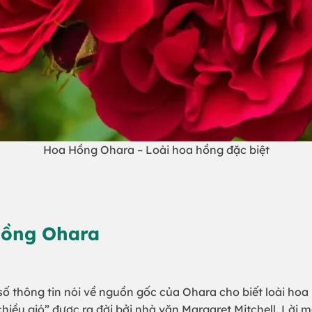
Hoa Hồng Ohara – Loài hoa hồng đặc biệt
hồng Ohara
ố thông tin nói về nguồn gốc của Ohara cho biết loài hoa
hiều gió” được ra đời bởi nhà văn Margaret Mitchell. Lời m