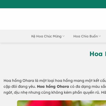
Bỏ
qua
nội
dung
Kệ Hoa Chúc Mừng
Hoa Chia Buồn
Hoa 
Hoa hồng Ohara là một loại hoa hồng mang một kết cấu v
cặp đôi đang yêu.
Hoa hồng Ohara
có đa dạng màu sắc 
ngát, dịu nhẹ nhưng cũng không kém phần quyến rũ. Hã