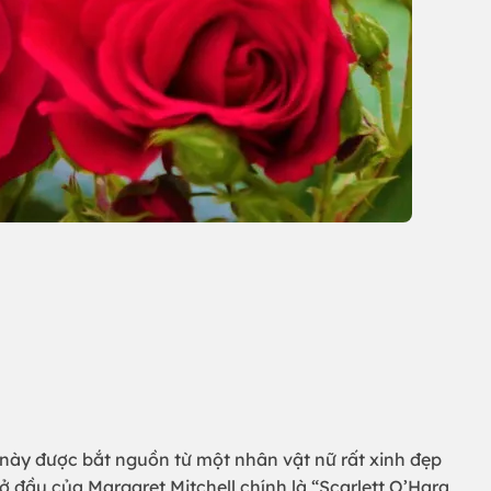
 này được bắt nguồn từ một nhân vật nữ rất xinh đẹp
ở đầu của Margaret Mitchell chính là “Scarlett O’Hara