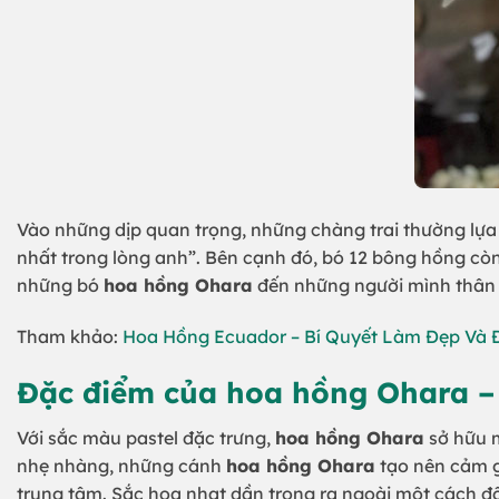
Vào những dịp quan trọng, những chàng trai thường lự
nhất trong lòng anh”. Bên cạnh đó, bó 12 bông hồng còn
những bó
hoa hồng Ohara
đến những người mình thân y
Tham khảo:
Hoa Hồng Ecuador – Bí Quyết Làm Đẹp Và Đ
Đặc điểm của hoa hồng Ohara – 
Với sắc màu pastel đặc trưng,
hoa hồng Ohara
sở hữu m
nhẹ nhàng, những cánh
hoa hồng Ohara
tạo nên cảm g
trung tâm. Sắc hoa nhạt dần trong ra ngoài một cách đ