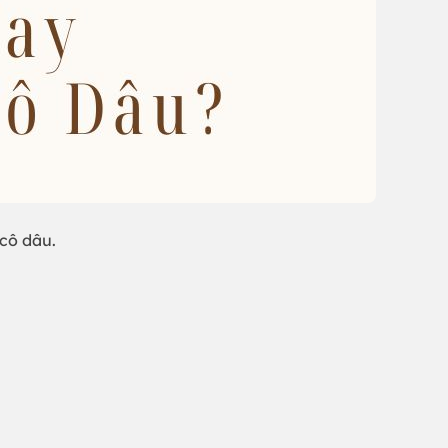
cô dâu.