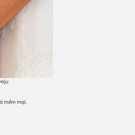
 Mộc
và mềm mại.