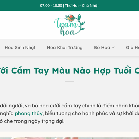
07:00 - 18:30 | Thứ Hai - Chủ Nhật
Hoa Sinh Nhật
Hoa Khai Trương
Bó Hoa
Giỏ H
ới Cầm Tay Màu Nào Hợp Tuổi 
đời người, và bó hoa cưới cầm tay chính là điểm nhấn khô
 nghĩa
phong thủy
, biểu tượng cho hạnh phúc và sự khởi đ
 che trong ngày trọng đại.