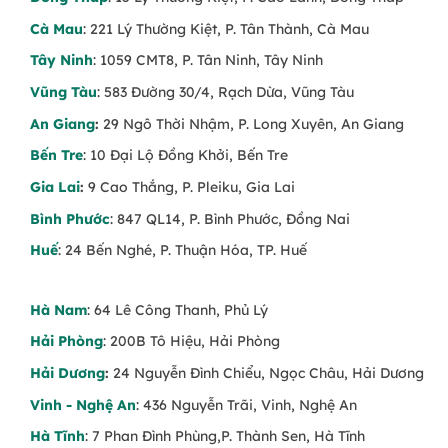
Cà Mau
: 221 Lý Thường Kiệt, P. Tân Thành, Cà Mau
Tây Ninh
: 1059 CMT8, P. Tân Ninh, Tây Ninh
Vũng Tàu
: 583 Đường 30/4, Rạch Dừa, Vũng Tàu
An Giang
:
29 Ngô Thời Nhậm, P. Long Xuyên, An Giang
Bến Tre
: 10 Đại Lộ Đồng Khởi, Bến Tre
Gia Lai
:
9 Cao Thắng, P. Pleiku, Gia Lai
Bình Phước
: 847 QL14, P. Bình Phước, Đồng Nai
Huế
: 24 Bến Nghé, P. Thuận Hóa, TP. Huế
Hà Nam
: 64 Lê Công Thanh, Phủ Lý
Hải Phòng
: 200B Tô Hiệu, Hải Phòng
Hải Dương
:
24 Nguyễn Đình Chiểu, Ngọc Châu, Hải Dương
Vinh - Nghệ An
: 436 Nguyễn Trãi, Vinh, Nghệ An
Hà Tĩnh
: 7 Phan Đình Phùng,P. Thành Sen, Hà Tĩnh