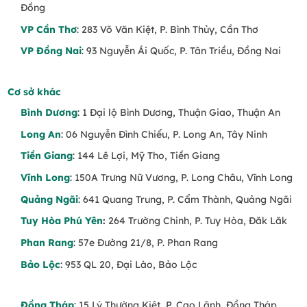
Đồng
VP Cần Thơ
: 283 Võ Văn Kiệt, P. Bình Thủy, Cần Thơ
VP Đồng Nai
: 93 Nguyễn Ái Quốc, P. Tân Triều, Đồng Nai
Cơ sở khác
Bình Dương
: 1 Đại lộ Bình Dương, Thuận Giao, Thuận An
Long An
: 06 Nguyễn Đình Chiểu, P. Long An, Tây Ninh
Tiền Giang
: 144 Lê Lợi, Mỹ Tho, Tiền Giang
Vĩnh Long
: 150A Trưng Nữ Vương, P. Long Châu, Vĩnh Long
Quảng Ngãi
: 641 Quang Trung, P. Cẩm Thành, Quảng Ngãi
Tuy Hòa Phú Yên
:
264 Trường Chinh, P. Tuy Hòa, Đăk Lăk
Phan Rang
: 57e Đường 21/8, P. Phan Rang
Bảo Lộc
: 953 QL 20, Đại Lào, Bảo Lộc
Đồng Tháp
: 15 Lý Thường Kiệt, P. Cao Lãnh, Đồng Tháp