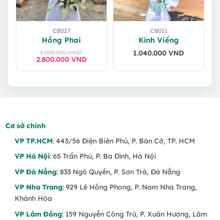
CB027
CB011
Hồng Phai
Kính Viếng
3.000.000
VND
1.040.000
VND
2.800.000
Giá
Giá
VND
gốc
hiện
là:
tại
3.000.000 VND.
là:
2.800.000 VND.
Cơ sở chính
VP TP.HCM
: 443/56 Điện Biên Phủ, P. Bàn Cờ, TP. HCM
VP Hà Nội
: 65 Trần Phú, P. Ba Đình, Hà Nội
VP Đà Nẵng
: 833 Ngô Quyền, P. Sơn Trà, Đà Nẵng
VP Nha Trang
: 929 Lê Hồng Phong, P. Nam Nha Trang,
Khánh Hòa
VP Lâm Đồng
: 159 Nguyễn Công Trứ, P. Xuân Hương, Lâm