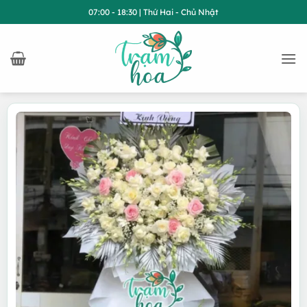
Bỏ
07:00 - 18:30 | Thứ Hai - Chủ Nhật
qua
nội
dung