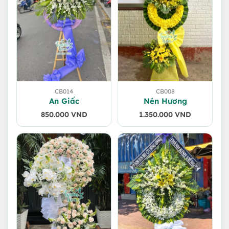
CB014
CB008
An Giấc
Nén Hương
850.000
VND
1.350.000
VND