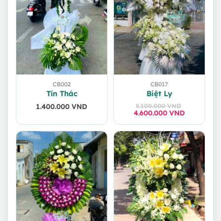
CB002
CB017
Tín Thác
Biệt Ly
1.400.000
VND
5.100.000
VND
4.600.000
Giá
Giá
VND
gốc
hiện
là:
tại
5.100.000 VND.
là:
4.600.000 VND.