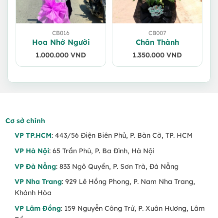
CB016
CB007
Hoa Nhớ Người
Chân Thành
1.000.000
VND
1.350.000
VND
Cơ sở chính
VP TP.HCM
: 443/56 Điện Biên Phủ, P. Bàn Cờ, TP. HCM
VP Hà Nội
: 65 Trần Phú, P. Ba Đình, Hà Nội
VP Đà Nẵng
: 833 Ngô Quyền, P. Sơn Trà, Đà Nẵng
VP Nha Trang
: 929 Lê Hồng Phong, P. Nam Nha Trang,
Khánh Hòa
VP Lâm Đồng
: 159 Nguyễn Công Trứ, P. Xuân Hương, Lâm