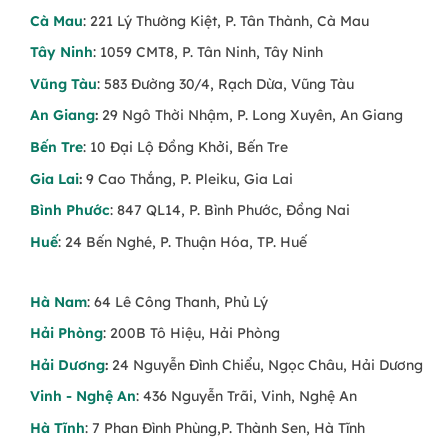
Cà Mau
: 221 Lý Thường Kiệt, P. Tân Thành, Cà Mau
Tây Ninh
: 1059 CMT8, P. Tân Ninh, Tây Ninh
Vũng Tàu
: 583 Đường 30/4, Rạch Dừa, Vũng Tàu
An Giang
:
29 Ngô Thời Nhậm, P. Long Xuyên, An Giang
Bến Tre
: 10 Đại Lộ Đồng Khởi, Bến Tre
Gia Lai
:
9 Cao Thắng, P. Pleiku, Gia Lai
Bình Phước
: 847 QL14, P. Bình Phước, Đồng Nai
Huế
: 24 Bến Nghé, P. Thuận Hóa, TP. Huế
Hà Nam
: 64 Lê Công Thanh, Phủ Lý
Hải Phòng
: 200B Tô Hiệu, Hải Phòng
Hải Dương
:
24 Nguyễn Đình Chiểu, Ngọc Châu, Hải Dương
Vinh - Nghệ An
: 436 Nguyễn Trãi, Vinh, Nghệ An
Hà Tĩnh
: 7 Phan Đình Phùng,P. Thành Sen, Hà Tĩnh