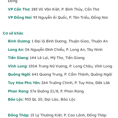
Đồng
VP Cần Thơ
: 283 Võ Văn Kiệt, P. Bình Thủy, Cần Thơ
VP Đồng Nai
: 93 Nguyễn Ái Quốc, P. Tân Triều, Đồng Nai
Cơ sở khác
Bình Dương
: 1 Đại lộ Bình Dương, Thuận Giao, Thuận An
Long An
: 06 Nguyễn Đình Chiểu, P. Long An, Tây Ninh
Tiền Giang
: 144 Lê Lợi, Mỹ Tho, Tiền Giang
Vĩnh Long
: 150A Trưng Nữ Vương, P. Long Châu, Vĩnh Long
Quảng Ngãi
: 641 Quang Trung, P. Cẩm Thành, Quảng Ngãi
Tuy Hòa Phú Yên
:
264 Trường Chinh, P. Tuy Hòa, Đăk Lăk
Phan Rang
: 57e Đường 21/8, P. Phan Rang
Bảo Lộc
: 953 QL 20, Đại Lào, Bảo Lộc
Đồng Tháp
: 15 Lý Thường Kiệt, P. Cao Lãnh, Đồng Tháp