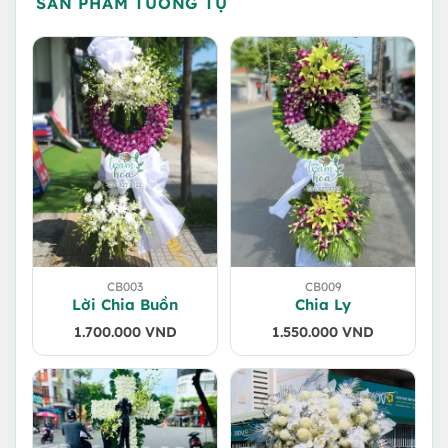
SẢN PHẨM TƯƠNG TỰ
CB003
CB009
Lời Chia Buồn
Chia Ly
1.700.000
VND
1.550.000
VND