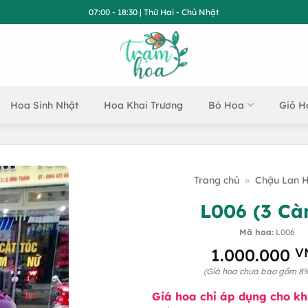
07:00 - 18:30 | Thứ Hai - Chủ Nhật
Hoa Sinh Nhật
Hoa Khai Trương
Bó Hoa
Giỏ H
Trang chủ
»
Chậu Lan H
L006 (3 Cà
Mã hoa:
L006
1.000.000
V
(Giá hoa chưa bao gồm 8
Giá hoa chỉ áp dụng cho k