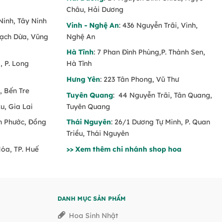
Châu, Hải Dương
Ninh, Tây Ninh
Vinh - Nghệ An
: 436 Nguyễn Trãi, Vinh,
Rạch Dừa, Vũng
Nghệ An
Hà Tĩnh
: 7 Phan Đình Phùng,P. Thành Sen,
 P. Long
Hà Tĩnh
Hưng Yên
: 223 Tân Phong, Vũ Thư
, Bến Tre
Tuyên Quang
: 44 Nguyễn Trãi, Tân Quang,
u, Gia Lai
Tuyên Quang
nh Phước, Đồng
Thái Nguyên
: 26/1 Dương Tự Minh, P. Quan
Triều, Thái Nguyên
Hóa, TP. Huế
>> Xem thêm chi nhánh shop hoa
DANH MỤC SẢN PHẨM
Hoa Sinh Nhật