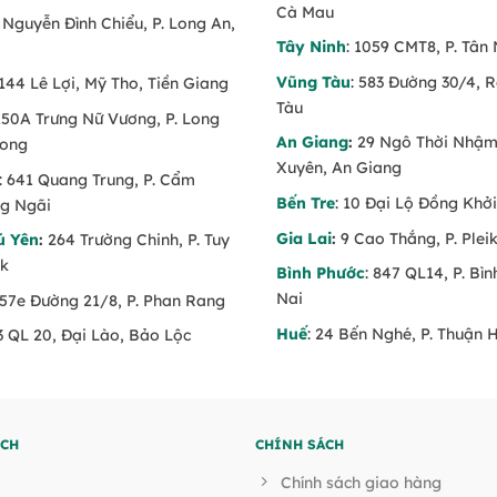
Cà Mau
6 Nguyễn Đình Chiểu, P. Long An,
Tây Ninh
: 1059 CMT8, P. Tân 
Vũng Tàu
: 583 Đường 30/4, 
 144 Lê Lợi, Mỹ Tho, Tiền Giang
Tàu
 150A Trưng Nữ Vương, P. Long
An Giang
:
29 Ngô Thời Nhậm,
Long
Xuyên, An Giang
: 641 Quang Trung, P. Cẩm
Bến Tre
: 10 Đại Lộ Đồng Khởi
g Ngãi
Gia Lai
:
9 Cao Thắng, P. Pleik
ú Yên
:
264 Trường Chinh, P. Tuy
ăk
Bình Phước
: 847 QL14, P. Bì
Nai
 57e Đường 21/8, P. Phan Rang
Huế
: 24 Bến Nghé, P. Thuận 
53 QL 20, Đại Lào, Bảo Lộc
ÍCH
CHÍNH SÁCH
Chính sách giao hàng