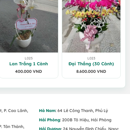
L025
L023
Lan Trắng 1 Cành
Đại Thắng (30 Cành)
400.000
VND
8.600.000
VND
t, P. Cao Lãnh,
Hà Nam
: 64 Lê Công Thanh, Phủ Lý
Hải Phòng
: 200B Tô Hiệu, Hải Phòng
P. Tân Thành,
Hải Dương
:
24 Nguyễn Đình Chiểu, Ngọc