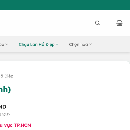
oa
Chậu Lan Hồ Điệp
Chọn hoa
ồ Điệp
nh)
ND
% VAT)
hu vực TP.HCM