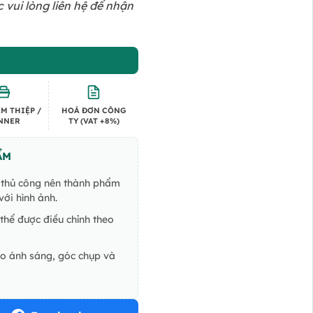
vui lòng liên hệ để nhận
M THIỆP /
HOÁ ĐƠN CÔNG
NNER
TY (VAT +8%)
ẨM
ế thủ công nên thành phẩm
ới hình ảnh.
thể được điều chỉnh theo
do ánh sáng, góc chụp và