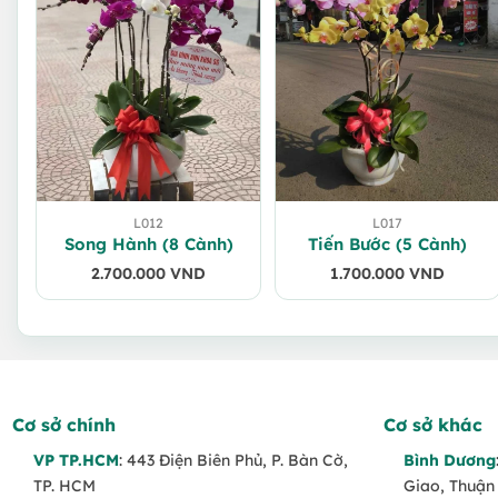
L012
L017
Song Hành (8 Cành)
Tiến Bước (5 Cành)
2.700.000
VND
1.700.000
VND
Cơ sở chính
Cơ sở khác
VP TP.HCM
: 443 Điện Biên Phủ, P. Bàn Cờ,
Bình Dương
TP. HCM
Giao, Thuận