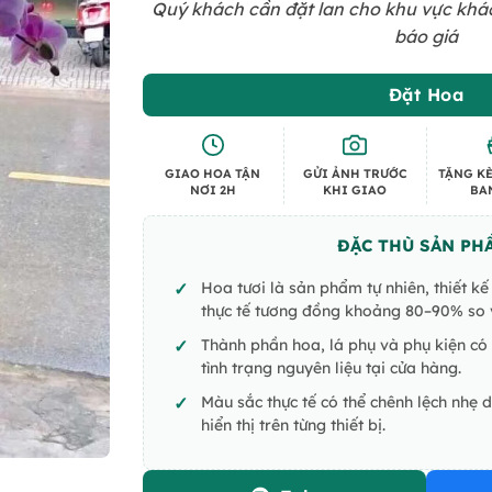
Quý khách cần đặt lan cho khu vực khác 
báo giá
Đặt Hoa
GIAO HOA TẬN
GỬI ẢNH TRƯỚC
TẶNG KÈ
NƠI 2H
KHI GIAO
BA
ĐẶC THÙ SẢN PH
Hoa tươi là sản phẩm tự nhiên, thiết k
thực tế tương đồng khoảng 80–90% so v
Thành phần hoa, lá phụ và phụ kiện có 
tình trạng nguyên liệu tại cửa hàng.
Màu sắc thực tế có thể chênh lệch nhẹ 
hiển thị trên từng thiết bị.