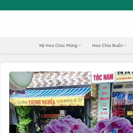
Bỏ
qua
nội
dung
Kệ Hoa Chúc Mừng
Hoa Chia Buồn