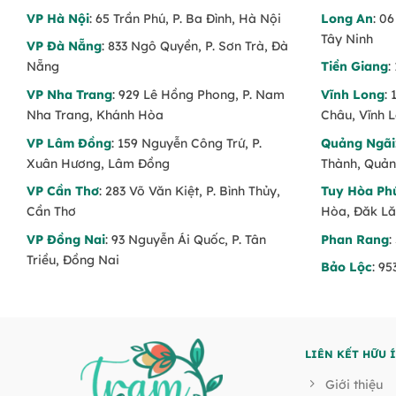
VP Hà Nội
: 65 Trần Phú, P. Ba Đình, Hà Nội
Long An
: 0
Tây Ninh
VP Đà Nẵng
: 833 Ngô Quyền, P. Sơn Trà, Đà
Nẵng
Tiền Giang
:
VP Nha Trang
: 929 Lê Hồng Phong, P. Nam
Vĩnh Long
:
Nha Trang, Khánh Hòa
Châu, Vĩnh 
VP Lâm Đồng
: 159 Nguyễn Công Trứ, P.
Quảng Ngãi
Xuân Hương, Lâm Đồng
Thành, Quản
VP Cần Thơ
: 283 Võ Văn Kiệt, P. Bình Thủy,
Tuy Hòa Ph
Cần Thơ
Hòa, Đăk L
VP Đồng Nai
: 93 Nguyễn Ái Quốc, P. Tân
Phan Rang
:
Triều, Đồng Nai
Bảo Lộc
: 9
LIÊN KẾT HỮU 
Giới thiệu