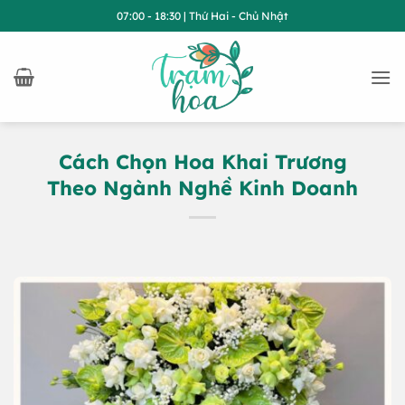
Bỏ
07:00 - 18:30 | Thứ Hai - Chủ Nhật
qua
nội
dung
Cách Chọn Hoa Khai Trương
Theo Ngành Nghề Kinh Doanh