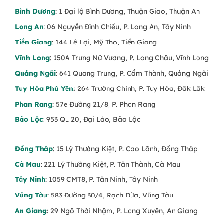
Bình Dương
: 1 Đại lộ Bình Dương, Thuận Giao, Thuận An
Long An
: 06 Nguyễn Đình Chiểu, P. Long An, Tây Ninh
Tiền Giang
: 144 Lê Lợi, Mỹ Tho, Tiền Giang
Vĩnh Long
: 150A Trưng Nữ Vương, P. Long Châu, Vĩnh Long
Quảng Ngãi
: 641 Quang Trung, P. Cẩm Thành, Quảng Ngãi
Tuy Hòa Phú Yên
:
264 Trường Chinh, P. Tuy Hòa, Đăk Lăk
Phan Rang
: 57e Đường 21/8, P. Phan Rang
Bảo Lộc
: 953 QL 20, Đại Lào, Bảo Lộc
Đồng Tháp
: 15 Lý Thường Kiệt, P. Cao Lãnh, Đồng Tháp
Cà Mau
: 221 Lý Thường Kiệt, P. Tân Thành, Cà Mau
Tây Ninh
: 1059 CMT8, P. Tân Ninh, Tây Ninh
Vũng Tàu
: 583 Đường 30/4, Rạch Dừa, Vũng Tàu
An Giang
:
29 Ngô Thời Nhậm, P. Long Xuyên, An Giang