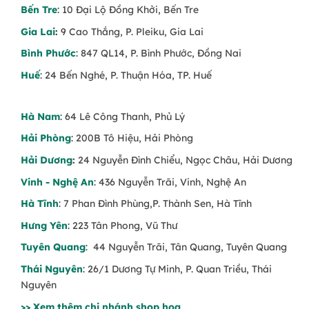
Bến Tre
: 10 Đại Lộ Đồng Khởi, Bến Tre
Gia Lai
:
9 Cao Thắng, P. Pleiku, Gia Lai
Bình Phước
: 847 QL14, P. Bình Phước, Đồng Nai
Huế
: 24 Bến Nghé, P. Thuận Hóa, TP. Huế
Hà Nam
: 64 Lê Công Thanh, Phủ Lý
Hải Phòng
: 200B Tô Hiệu, Hải Phòng
Hải Dương
:
24 Nguyễn Đình Chiểu, Ngọc Châu, Hải Dương
Vinh - Nghệ An
: 436 Nguyễn Trãi, Vinh, Nghệ An
Hà Tĩnh
: 7 Phan Đình Phùng,P. Thành Sen, Hà Tĩnh
Hưng Yên
: 223 Tân Phong, Vũ Thư
Tuyên Quang
: 44 Nguyễn Trãi, Tân Quang, Tuyên Quang
Thái Nguyên
: 26/1 Dương Tự Minh, P. Quan Triều, Thái
Nguyên
>> Xem thêm chi nhánh shop hoa