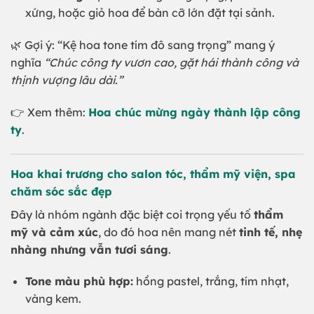
xứng, hoặc giỏ hoa để bàn cỡ lớn đặt tại sảnh.
🌿 Gợi ý: “Kệ hoa tone tím đô sang trọng” mang ý
nghĩa
“Chúc công ty vươn cao, gặt hái thành công và
thịnh vượng lâu dài.”
👉 Xem thêm:
Hoa chúc mừng ngày thành lập công
ty
.
Hoa khai trương cho salon tóc, thẩm mỹ viện, spa
chăm sóc sắc đẹp
Đây là nhóm ngành đặc biệt coi trọng yếu tố
thẩm
mỹ và cảm xúc
, do đó hoa nên mang nét
tinh tế, nhẹ
nhàng nhưng vẫn tươi sáng
.
Tone màu phù hợp:
hồng pastel, trắng, tím nhạt,
vàng kem.