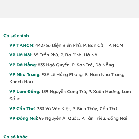
Cơ sở chính
VP TP.HCM
: 443/56 Điện Biên Phủ, P. Bàn Cờ, TP. HCM
VP Hà Nội
: 65 Trần Phú, P. Ba Đình, Hà Nội
VP Đà Nẵng
: 833 Ngô Quyền, P. Sơn Trà, Đà Nẵng
VP Nha Trang
: 929 Lê Hồng Phong, P. Nam Nha Trang,
Khánh Hòa
VP Lâm Đồng
: 159 Nguyễn Công Trứ, P. Xuân Hương, Lâm
Đồng
VP Cần Thơ
: 283 Võ Văn Kiệt, P. Bình Thủy, Cần Thơ
VP Đồng Nai
: 93 Nguyễn Ái Quốc, P. Tân Triều, Đồng Nai
Cơ sở khác