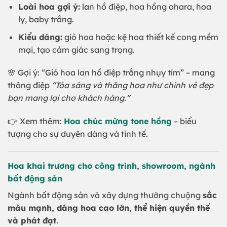
Loài hoa gợi ý:
lan hồ điệp, hoa hồng ohara, hoa
ly, baby trắng.
Kiểu dáng:
giỏ hoa hoặc kệ hoa thiết kế cong mềm
mại, tạo cảm giác sang trọng.
🌸 Gợi ý: “Giỏ hoa lan hồ điệp trắng nhụy tím” – mang
thông điệp
“Tỏa sáng và thăng hoa như chính vẻ đẹp
bạn mang lại cho khách hàng.”
👉 Xem thêm:
Hoa chúc mừng tone hồng
– biểu
tượng cho sự duyên dáng và tinh tế.
Hoa khai trương cho công trình, showroom, ngành
bất động sản
Ngành bất động sản và xây dựng thường chuộng
sắc
màu mạnh, dáng hoa cao lớn, thể hiện quyền thế
và phát đạt
.