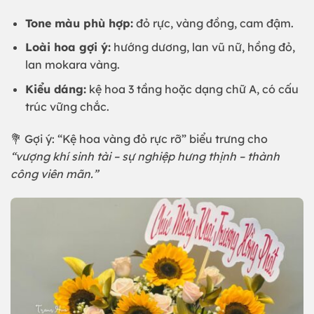
Tone màu phù hợp:
đỏ rực, vàng đồng, cam đậm.
Loài hoa gợi ý:
hướng dương, lan vũ nữ, hồng đỏ,
lan mokara vàng.
Kiểu dáng:
kệ hoa 3 tầng hoặc dạng chữ A, có cấu
trúc vững chắc.
💐 Gợi ý: “Kệ hoa vàng đỏ rực rỡ” biểu trưng cho
“vượng khí sinh tài – sự nghiệp hưng thịnh – thành
công viên mãn.”