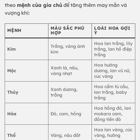
theo
mệnh của gia chủ
để tăng thêm may mắn và
vượng khí:
MÀU SẮC PHÙ
LOÀI HOA GỢI
MỆNH
HỢP
Ý
Hoa lan trắng, lily
Trắng, vàng ánh
Kim
trắng, lan hồ điệp
kim
trắng
Hoa hướng
Xanh lá, nâu,
Mộc
dương, lan vũ nữ,
vàng nhạt
cúc vàng
Hoa cẩm tú cầu,
Xanh dương,
Thủy
lan trắng, baby
trắng
trắng
Hoa hồng đỏ, lan
Hỏa
Đỏ, cam, hồng
mokara cam,
đồng tiền đỏ
Hoa lan vàng, cúc
Thổ
Vàng, nâu đất
vàng, hướng