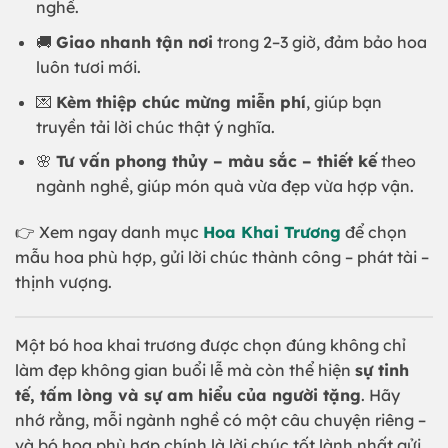
nghề.
🚚
Giao nhanh tận nơi
trong 2–3 giờ, đảm bảo hoa
luôn tươi mới.
💌
Kèm thiệp chúc mừng miễn phí
, giúp bạn
truyền tải lời chúc thật ý nghĩa.
🌸
Tư vấn phong thủy – màu sắc – thiết kế
theo
ngành nghề, giúp món quà vừa đẹp vừa hợp vận.
👉 Xem ngay danh mục
Hoa Khai Trương
để chọn
mẫu hoa phù hợp, gửi lời chúc thành công – phát tài –
thịnh vượng.
Một bó hoa khai trương được chọn đúng không chỉ
làm đẹp không gian buổi lễ mà còn thể hiện
sự tinh
tế, tấm lòng và sự am hiểu của người tặng
. Hãy
nhớ rằng, mỗi ngành nghề có một câu chuyện riêng –
và bó hoa phù hợp chính là lời chúc tốt lành nhất gửi