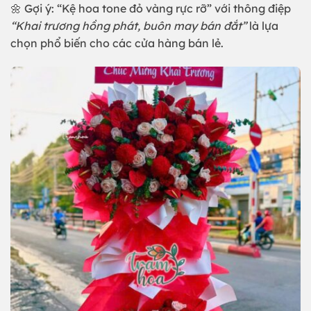
🌼 Gợi ý: “Kệ hoa tone đỏ vàng rực rỡ” với thông điệp
“Khai trương hồng phát, buôn may bán đắt”
là lựa
chọn phổ biến cho các cửa hàng bán lẻ.