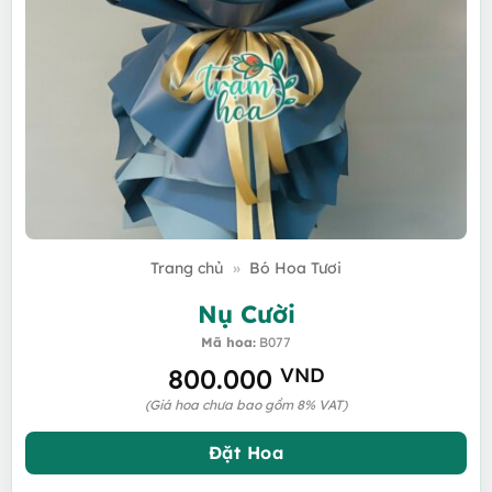
Trang chủ
»
Bó Hoa Tươi
Nụ Cười
Mã hoa:
B077
800.000
VND
(Giá hoa chưa bao gồm 8% VAT)
Đặt Hoa