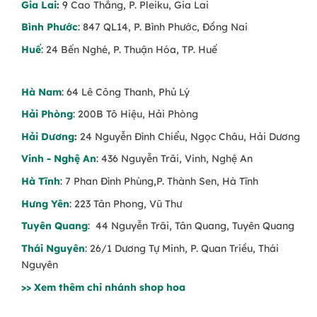
Gia Lai
:
9 Cao Thắng, P. Pleiku, Gia Lai
Bình Phước
: 847 QL14, P. Bình Phước, Đồng Nai
Huế
: 24 Bến Nghé, P. Thuận Hóa, TP. Huế
Hà Nam
: 64 Lê Công Thanh, Phủ Lý
Hải Phòng
: 200B Tô Hiệu, Hải Phòng
Hải Dương
:
24 Nguyễn Đình Chiểu, Ngọc Châu, Hải Dương
Vinh - Nghệ An
: 436 Nguyễn Trãi, Vinh, Nghệ An
Hà Tĩnh
: 7 Phan Đình Phùng,P. Thành Sen, Hà Tĩnh
Hưng Yên
: 223 Tân Phong, Vũ Thư
Tuyên Quang
: 44 Nguyễn Trãi, Tân Quang, Tuyên Quang
Thái Nguyên
: 26/1 Dương Tự Minh, P. Quan Triều, Thái
Nguyên
>> Xem thêm chi nhánh shop hoa