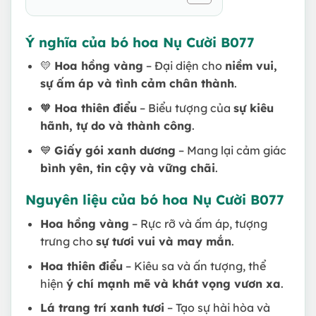
Ý nghĩa của bó hoa Nụ Cười B077
💛
Hoa hồng vàng
– Đại diện cho
niềm vui,
sự ấm áp và tình cảm chân thành
.
🧡
Hoa thiên điểu
– Biểu tượng của
sự kiêu
hãnh, tự do và thành công
.
💙
Giấy gói xanh dương
– Mang lại cảm giác
bình yên, tin cậy và vững chãi
.
Nguyên liệu của bó hoa Nụ Cười B077
Hoa hồng vàng
– Rực rỡ và ấm áp, tượng
trưng cho
sự tươi vui và may mắn
.
Hoa thiên điểu
– Kiêu sa và ấn tượng, thể
hiện
ý chí mạnh mẽ và khát vọng vươn xa
.
Lá trang trí xanh tươi
– Tạo sự hài hòa và