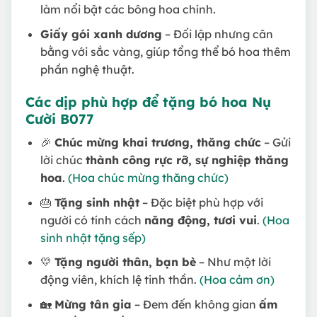
làm nổi bật các bông hoa chính.
Giấy gói xanh dương
– Đối lập nhưng cân
bằng với sắc vàng, giúp tổng thể bó hoa thêm
phần nghệ thuật.
Các dịp phù hợp để tặng bó hoa Nụ
Cười B077
🎉
Chúc mừng khai trương, thăng chức
– Gửi
lời chúc
thành công rực rỡ, sự nghiệp thăng
hoa
.
(Hoa chúc mừng thăng chức)
🎂
Tặng sinh nhật
– Đặc biệt phù hợp với
người có tính cách
năng động, tươi vui
.
(Hoa
sinh nhật tặng sếp)
💛
Tặng người thân, bạn bè
– Như một lời
động viên, khích lệ tinh thần.
(Hoa cảm ơn)
🏡
Mừng tân gia
– Đem đến không gian
ấm