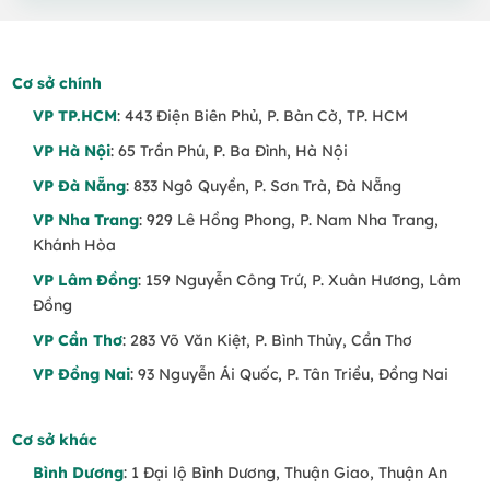
1.400.000 VND.
Cơ sở chính
VP TP.HCM
: 443 Điện Biên Phủ, P. Bàn Cờ, TP. HCM
VP Hà Nội
: 65 Trần Phú, P. Ba Đình, Hà Nội
VP Đà Nẵng
: 833 Ngô Quyền, P. Sơn Trà, Đà Nẵng
VP Nha Trang
: 929 Lê Hồng Phong, P. Nam Nha Trang,
Khánh Hòa
VP Lâm Đồng
: 159 Nguyễn Công Trứ, P. Xuân Hương, Lâm
Đồng
VP Cần Thơ
: 283 Võ Văn Kiệt, P. Bình Thủy, Cần Thơ
VP Đồng Nai
: 93 Nguyễn Ái Quốc, P. Tân Triều, Đồng Nai
Cơ sở khác
Bình Dương
: 1 Đại lộ Bình Dương, Thuận Giao, Thuận An