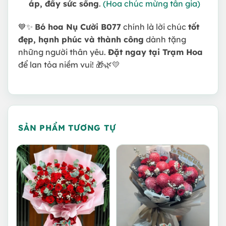
áp, đầy sức sống
.
(Hoa chúc mừng tân gia)
💙✨
Bó hoa Nụ Cười B077
chính là lời chúc
tốt
đẹp, hạnh phúc và thành công
dành tặng
những người thân yêu.
Đặt ngay tại Trạm Hoa
để lan tỏa niềm vui! 🎁🌿💛
SẢN PHẨM TƯƠNG TỰ