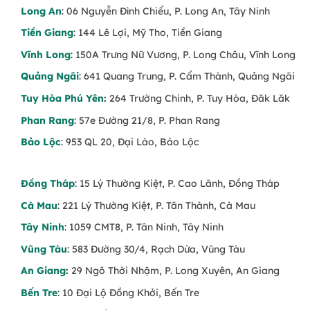
Long An
: 06 Nguyễn Đình Chiểu, P. Long An, Tây Ninh
Tiền Giang
: 144 Lê Lợi, Mỹ Tho, Tiền Giang
Vĩnh Long
: 150A Trưng Nữ Vương, P. Long Châu, Vĩnh Long
Quảng Ngãi
: 641 Quang Trung, P. Cẩm Thành, Quảng Ngãi
Tuy Hòa Phú Yên
:
264 Trường Chinh, P. Tuy Hòa, Đăk Lăk
Phan Rang
: 57e Đường 21/8, P. Phan Rang
Bảo Lộc
: 953 QL 20, Đại Lào, Bảo Lộc
Đồng Tháp
: 15 Lý Thường Kiệt, P. Cao Lãnh, Đồng Tháp
Cà Mau
: 221 Lý Thường Kiệt, P. Tân Thành, Cà Mau
Tây Ninh
: 1059 CMT8, P. Tân Ninh, Tây Ninh
Vũng Tàu
: 583 Đường 30/4, Rạch Dừa, Vũng Tàu
An Giang
:
29 Ngô Thời Nhậm, P. Long Xuyên, An Giang
Bến Tre
: 10 Đại Lộ Đồng Khởi, Bến Tre