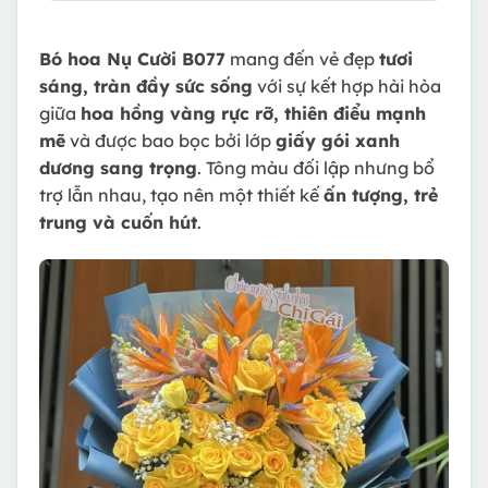
Bó hoa Nụ Cười B077
mang đến vẻ đẹp
tươi
sáng, tràn đầy sức sống
với sự kết hợp hài hòa
giữa
hoa hồng vàng rực rỡ, thiên điểu mạnh
mẽ
và được bao bọc bởi lớp
giấy gói xanh
dương sang trọng
. Tông màu đối lập nhưng bổ
trợ lẫn nhau, tạo nên một thiết kế
ấn tượng, trẻ
trung và cuốn hút
.