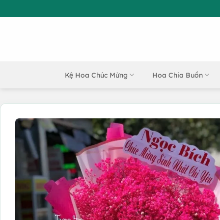
Bỏ
qua
nội
dung
Kệ Hoa Chúc Mừng
Hoa Chia Buồn