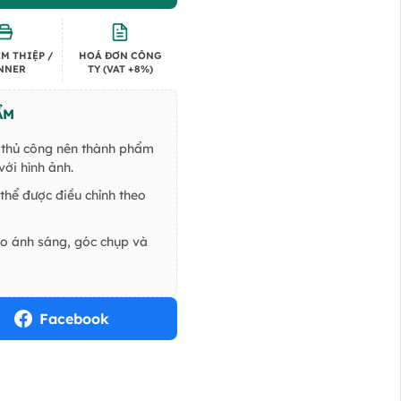
M THIỆP /
HOÁ ĐƠN CÔNG
NNER
TY (VAT +8%)
ẨM
ế thủ công nên thành phẩm
ới hình ảnh.
thể được điều chỉnh theo
do ánh sáng, góc chụp và
Facebook