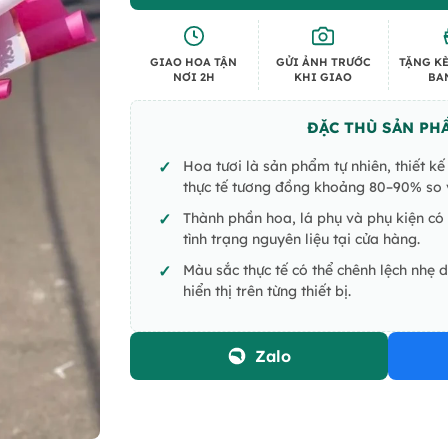
GIAO HOA TẬN
GỬI ẢNH TRƯỚC
TẶNG KÈ
NƠI 2H
KHI GIAO
BA
ĐẶC THÙ SẢN PH
Hoa tươi là sản phẩm tự nhiên, thiết k
thực tế tương đồng khoảng 80–90% so v
Thành phần hoa, lá phụ và phụ kiện có 
tình trạng nguyên liệu tại cửa hàng.
Màu sắc thực tế có thể chênh lệch nhẹ 
hiển thị trên từng thiết bị.
Zalo