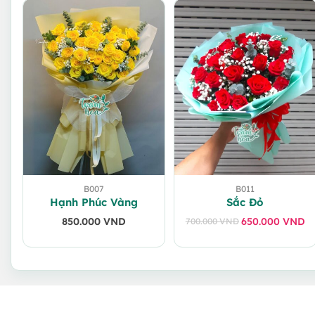
B007
B011
Hạnh Phúc Vàng
Sắc Đỏ
850.000
VND
650.000
VND
700.000
VND
Giá
Giá
gốc
hiện
là:
tại
700.000 VND.
là:
650.000 VND.