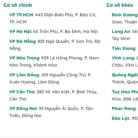
Cơ sở chính
Cơ sở khác
VP TP.HCM
: 443 Điện Biên Phủ, P. Bàn Cờ,
Bình Dương
TP. HCM
Giao, Thuận
VP Hà Nội
: 65 Trần Phú, P. Ba Đình, Hà Nội
Long An
: 0
Tây Ninh
VP Đà Nẵng
: 833 Ngô Quyền, P. Sơn Trà, Đà
Nẵng
Tiền Giang
:
VP Nha Trang
: 929 Lê Hồng Phong, P. Nam
Vĩnh Long
:
Nha Trang, Khánh Hòa
Châu, Vĩnh 
VP Lâm Đồng
: 159 Nguyễn Công Trứ, P.
Quảng Ngãi
Xuân Hương, Lâm Đồng
Thành, Quản
VP Cần Thơ
: 283 Võ Văn Kiệt, P. Bình Thủy,
Tuy Hòa Ph
Cần Thơ
Hòa, Đăk L
VP Đồng Nai
: 93 Nguyễn Ái Quốc, P. Tân
Phan Rang
:
Triều, Đồng Nai
Bảo Lộc
: 9