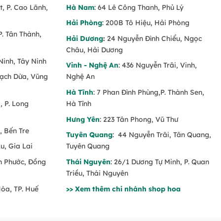
t, P. Cao Lãnh,
Hà Nam
: 64 Lê Công Thanh, Phủ Lý
Hải Phòng
: 200B Tô Hiệu, Hải Phòng
P. Tân Thành,
Hải Dương
:
24 Nguyễn Đình Chiểu, Ngọc
Châu, Hải Dương
Ninh, Tây Ninh
Vinh - Nghệ An
: 436 Nguyễn Trãi, Vinh,
Rạch Dừa, Vũng
Nghệ An
Hà Tĩnh
: 7 Phan Đình Phùng,P. Thành Sen,
 P. Long
Hà Tĩnh
Hưng Yên
: 223 Tân Phong, Vũ Thư
, Bến Tre
Tuyên Quang
: 44 Nguyễn Trãi, Tân Quang,
u, Gia Lai
Tuyên Quang
nh Phước, Đồng
Thái Nguyên
: 26/1 Dương Tự Minh, P. Quan
Triều, Thái Nguyên
Hóa, TP. Huế
>> Xem thêm chi nhánh shop hoa