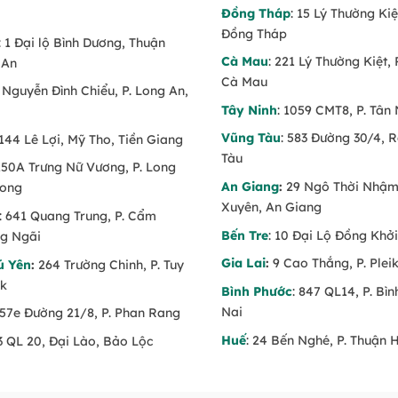
Đồng Tháp
: 15 Lý Thường Kiệ
Đồng Tháp
: 1 Đại lộ Bình Dương, Thuận
Cà Mau
: 221 Lý Thường Kiệt, 
 An
Cà Mau
6 Nguyễn Đình Chiểu, P. Long An,
Tây Ninh
: 1059 CMT8, P. Tân 
Vũng Tàu
: 583 Đường 30/4, 
 144 Lê Lợi, Mỹ Tho, Tiền Giang
Tàu
 150A Trưng Nữ Vương, P. Long
An Giang
:
29 Ngô Thời Nhậm,
Long
Xuyên, An Giang
: 641 Quang Trung, P. Cẩm
Bến Tre
: 10 Đại Lộ Đồng Khởi
g Ngãi
Gia Lai
:
9 Cao Thắng, P. Pleik
ú Yên
:
264 Trường Chinh, P. Tuy
ăk
Bình Phước
: 847 QL14, P. Bì
Nai
 57e Đường 21/8, P. Phan Rang
Huế
: 24 Bến Nghé, P. Thuận 
53 QL 20, Đại Lào, Bảo Lộc