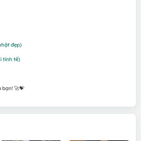
nhật đẹp)
tinh tế)
 bạn! 🚀💝