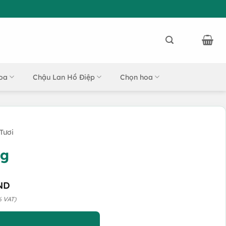
oa
Chậu Lan Hồ Điệp
Chọn hoa
Tươi
ng
ND
% VAT)