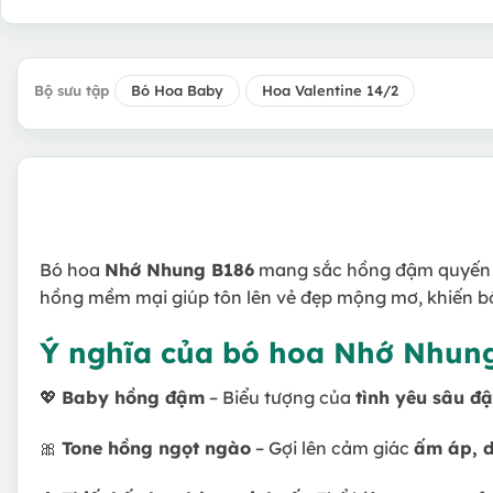
Bộ sưu tập
Bó Hoa Baby
Hoa Valentine 14/2
Bó hoa
Nhớ Nhung B186
mang sắc hồng đậm quyến 
hồng mềm mại giúp tôn lên vẻ đẹp mộng mơ, khiến b
Ý nghĩa của bó hoa Nhớ Nhun
💖
Baby hồng đậm
– Biểu tượng của
tình yêu sâu đ
🎀
Tone hồng ngọt ngào
– Gợi lên cảm giác
ấm áp, d