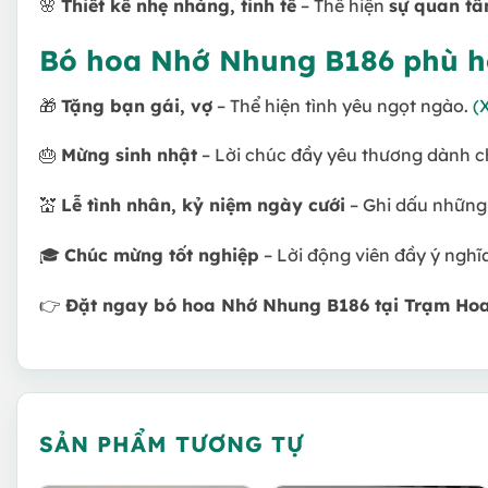
🌸
Thiết kế nhẹ nhàng, tinh tế
– Thể hiện
sự quan tâ
Bó hoa Nhớ Nhung B186 phù h
🎁
Tặng bạn gái, vợ
– Thể hiện tình yêu ngọt ngào.
(
🎂
Mừng sinh nhật
– Lời chúc đầy yêu thương dành c
💒
Lễ tình nhân, kỷ niệm ngày cưới
– Ghi dấu những
🎓
Chúc mừng tốt nghiệp
– Lời động viên đầy ý nghĩ
👉
Đặt ngay bó hoa Nhớ Nhung B186 tại Trạm Ho
SẢN PHẨM TƯƠNG TỰ