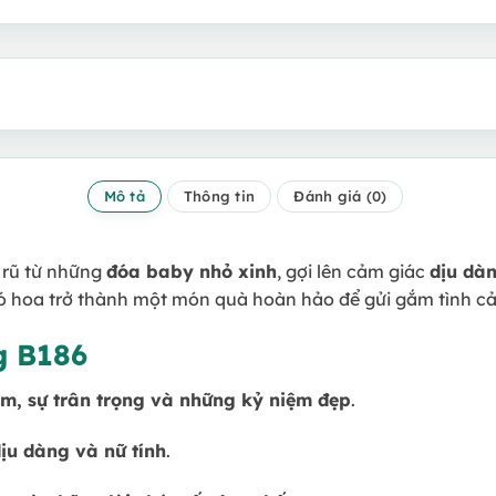
Mô tả
Thông tin
Đánh giá (0)
rũ từ những
đóa baby nhỏ xinh
, gợi lên cảm giác
dịu dà
ó hoa trở thành một món quà hoàn hảo để gửi gắm tình c
g B186
ậm, sự trân trọng và những kỷ niệm đẹp
.
ịu dàng và nữ tính
.