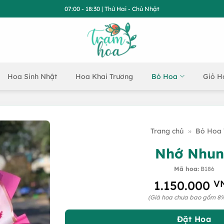
07:00 - 18:30 | Thứ Hai - Chủ Nhật
Hoa Sinh Nhật
Hoa Khai Trương
Bó Hoa
Giỏ H
Trang chủ
»
Bó Hoa 
Nhớ Nhu
Mã hoa:
B186
1.150.000
V
(Giá hoa chưa bao gồm 8
Đặt Hoa