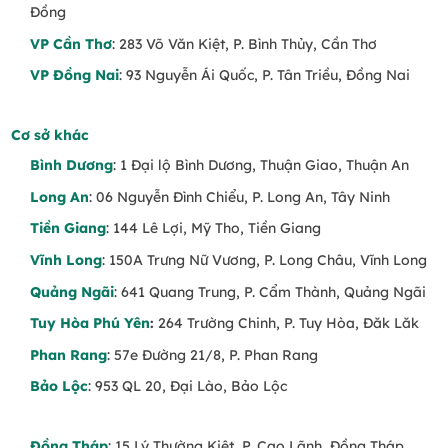
Đồng
VP Cần Thơ
: 283 Võ Văn Kiệt, P. Bình Thủy, Cần Thơ
VP Đồng Nai
: 93 Nguyễn Ái Quốc, P. Tân Triều, Đồng Nai
Cơ sở khác
Bình Dương
: 1 Đại lộ Bình Dương, Thuận Giao, Thuận An
Long An
: 06 Nguyễn Đình Chiểu, P. Long An, Tây Ninh
Tiền Giang
: 144 Lê Lợi, Mỹ Tho, Tiền Giang
Vĩnh Long
: 150A Trưng Nữ Vương, P. Long Châu, Vĩnh Long
Quảng Ngãi
: 641 Quang Trung, P. Cẩm Thành, Quảng Ngãi
Tuy Hòa Phú Yên
:
264 Trường Chinh, P. Tuy Hòa, Đăk Lăk
Phan Rang
: 57e Đường 21/8, P. Phan Rang
Bảo Lộc
: 953 QL 20, Đại Lào, Bảo Lộc
Đồng Tháp
: 15 Lý Thường Kiệt, P. Cao Lãnh, Đồng Tháp