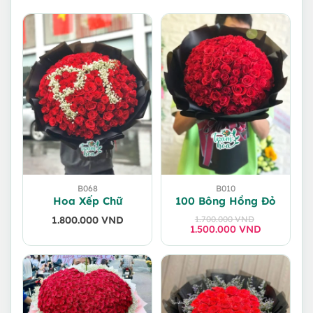
B068
B010
Hoa Xếp Chữ
100 Bông Hồng Đỏ
1.800.000
VND
1.700.000
VND
1.500.000
Giá
Giá
VND
gốc
hiện
là:
tại
1.700.000 VND.
là:
1.500.000 VND.