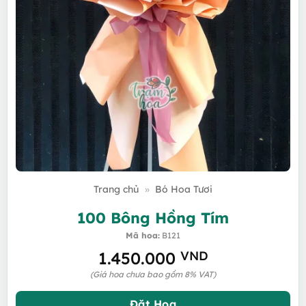
Trang chủ
»
Bó Hoa Tươi
100 Bông Hồng Tím
Mã hoa:
B121
1.450.000
VND
(Giá hoa chưa bao gồm 8% VAT)
Đặt Hoa