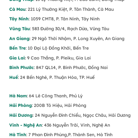
Cà Mau
: 221 Lý Thường Kiệt, P. Tân Thành, Cà Mau
Tây Ninh
: 1059 CMT8, P. Tân Ninh, Tây Ninh
Vũng Tàu
: 583 Đường 30/4, Rạch Dừa, Vũng Tàu
An Giang
:
29 Ngô Thời Nhậm, P. Long Xuyên, An Giang
Bến Tre
: 10 Đại Lộ Đồng Khởi, Bến Tre
Gia Lai
:
9 Cao Thắng, P. Pleiku, Gia Lai
Bình Phước
: 847 QL14, P. Bình Phước, Đồng Nai
Huế
: 24 Bến Nghé, P. Thuận Hóa, TP. Huế
Hà Nam
: 64 Lê Công Thanh, Phủ Lý
Hải Phòng
: 200B Tô Hiệu, Hải Phòng
Hải Dương
:
24 Nguyễn Đình Chiểu, Ngọc Châu, Hải Dương
Vinh - Nghệ An
: 436 Nguyễn Trãi, Vinh, Nghệ An
Hà Tĩnh
: 7 Phan Đình Phùng,P. Thành Sen, Hà Tĩnh