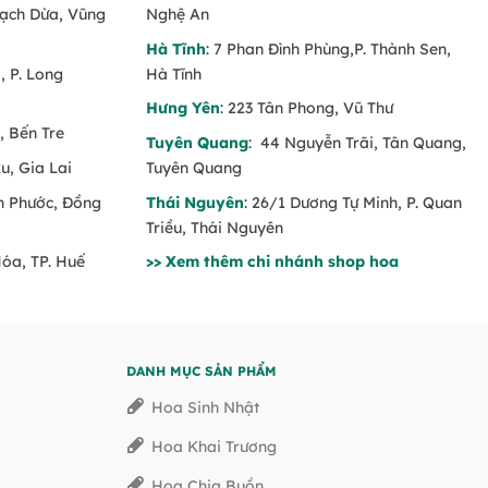
Rạch Dừa, Vũng
Nghệ An
Hà Tĩnh
: 7 Phan Đình Phùng,P. Thành Sen,
 P. Long
Hà Tĩnh
Hưng Yên
: 223 Tân Phong, Vũ Thư
, Bến Tre
Tuyên Quang
: 44 Nguyễn Trãi, Tân Quang,
u, Gia Lai
Tuyên Quang
nh Phước, Đồng
Thái Nguyên
: 26/1 Dương Tự Minh, P. Quan
Triều, Thái Nguyên
Hóa, TP. Huế
>> Xem thêm chi nhánh shop hoa
DANH MỤC SẢN PHẨM
Hoa Sinh Nhật
Hoa Khai Trương
Hoa Chia Buồn