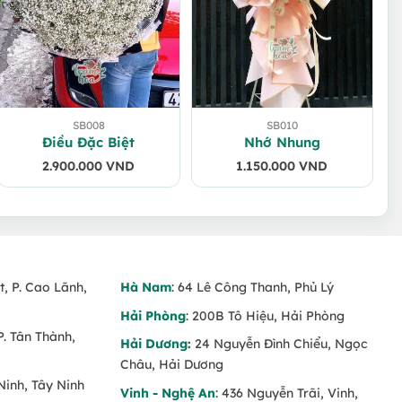
SB008
SB010
Điều Đặc Biệt
Nhớ Nhung
2.900.000
VND
1.150.000
VND
t, P. Cao Lãnh,
Hà Nam
: 64 Lê Công Thanh, Phủ Lý
Hải Phòng
: 200B Tô Hiệu, Hải Phòng
P. Tân Thành,
Hải Dương
:
24 Nguyễn Đình Chiểu, Ngọc
Châu, Hải Dương
Ninh, Tây Ninh
Vinh - Nghệ An
: 436 Nguyễn Trãi, Vinh,