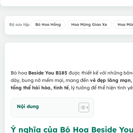
Bộ sưu tập
Bó Hoa Hồng
Hoa Mừng Giao Xe
Hoa Mừ
Bó hoa
Beside You B185
được thiết kế với những bô
dày, bung nở mềm mại, mang đến
vẻ đẹp lãng mạn,
tổng thể hài hòa, tinh tế
, lý tưởng để thể hiện tình y
Nội dung
Ý nghĩa của Bó Hoa Beside Yo