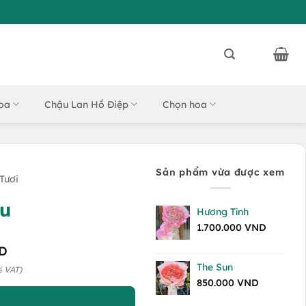
oa
Chậu Lan Hồ Điệp
Chọn hoa
Sản phẩm vừa được xem
Tươi
ou
Hương Tình
1.700.000
VND
D
The Sun
% VAT)
850.000
VND