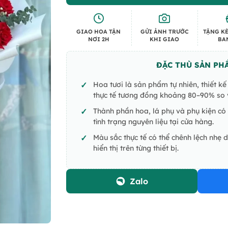
GIAO HOA TẬN
GỬI ẢNH TRƯỚC
TẶNG KÈ
NƠI 2H
KHI GIAO
BA
ĐẶC THÙ SẢN PH
Hoa tươi là sản phẩm tự nhiên, thiết k
thực tế tương đồng khoảng 80–90% so v
Thành phần hoa, lá phụ và phụ kiện có 
tình trạng nguyên liệu tại cửa hàng.
Màu sắc thực tế có thể chênh lệch nhẹ 
hiển thị trên từng thiết bị.
Zalo