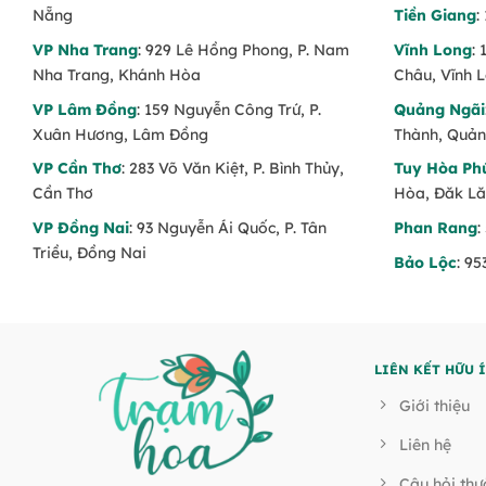
Nẵng
Tiền Giang
:
VP Nha Trang
: 929 Lê Hồng Phong, P. Nam
Vĩnh Long
:
Nha Trang, Khánh Hòa
Châu, Vĩnh 
VP Lâm Đồng
: 159 Nguyễn Công Trứ, P.
Quảng Ngãi
Xuân Hương, Lâm Đồng
Thành, Quản
VP Cần Thơ
: 283 Võ Văn Kiệt, P. Bình Thủy,
Tuy Hòa Ph
Cần Thơ
Hòa, Đăk L
VP Đồng Nai
: 93 Nguyễn Ái Quốc, P. Tân
Phan Rang
:
Triều, Đồng Nai
Bảo Lộc
: 9
LIÊN KẾT HỮU 
Giới thiệu
Liên hệ
Câu hỏi th