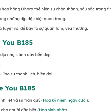
 hoa hồng Ohara thể hiện sự chân thành, sâu sắc trong tì
ong những dịp đặc biệt quan trọng.
 tuyệt vời để bày tỏ sự quan tâm, yêu thương.
e You B185
dịu nhẹ, cánh dày bền đẹp.
.
– Tạo sự thanh lịch, hiện đại.
de You B185
h liệt và sự trân quý (
Hoa kỷ niệm ngày cưới
).
cho người đặc biệt (
Hoa sinh nhật
).