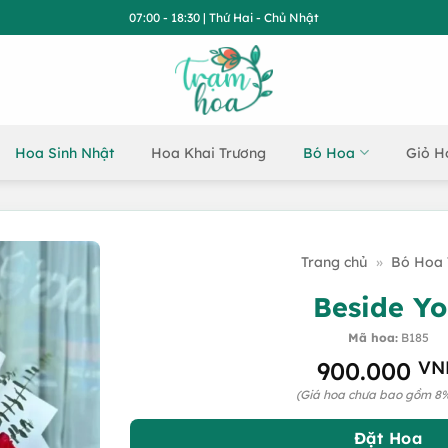
07:00 - 18:30 | Thứ Hai - Chủ Nhật
Hoa Sinh Nhật
Hoa Khai Trương
Bó Hoa
Giỏ H
Trang chủ
»
Bó Hoa 
Beside Y
Mã hoa:
B185
900.000
VN
(Giá hoa chưa bao gồm 8
Đặt Hoa