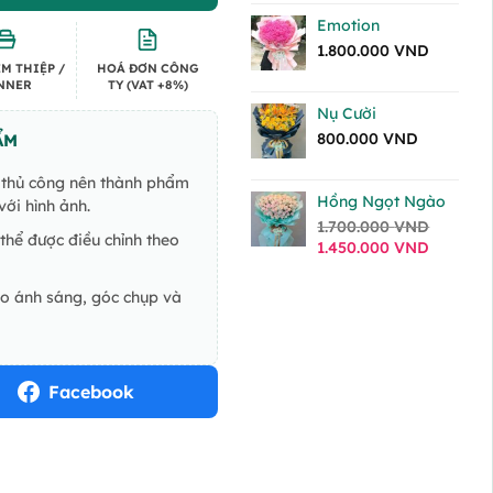
Emotion
1.800.000
VND
M THIỆP /
HOÁ ĐƠN CÔNG
NNER
TY (VAT +8%)
Nụ Cười
800.000
VND
ẨM
ế thủ công nên thành phẩm
Hồng Ngọt Ngào
ới hình ảnh.
1.700.000
VND
thể được điều chỉnh theo
Giá
Giá
1.450.000
VND
gốc
hiện
là:
tại
do ánh sáng, góc chụp và
1.700.000 VND.
là:
1.450.0
Facebook