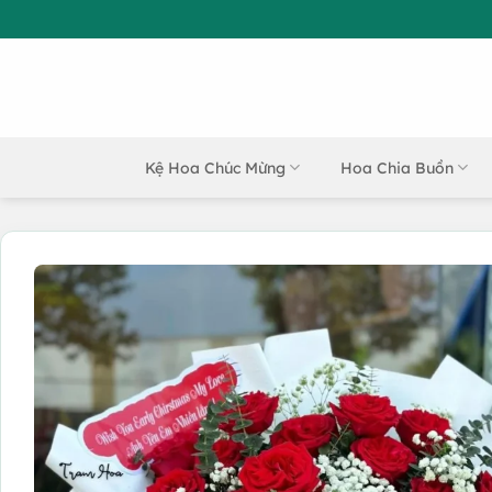
Bỏ
qua
nội
dung
Kệ Hoa Chúc Mừng
Hoa Chia Buồn