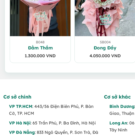
B048
SB004
Đằm Thắm
Đong Đầy
1.300.000
VND
4.050.000
VND
Cơ sở chính
Cơ sở khác
VP TP.HCM
: 443/56 Điện Biên Phủ, P. Bàn
Bình Dương
Cờ, TP. HCM
Giao, Thuận
VP Hà Nội
: 65 Trần Phú, P. Ba Đình, Hà Nội
Long An
: 0
Tây Ninh
VP Đà Nẵng
: 833 Ngô Quyền, P. Sơn Trà, Đà