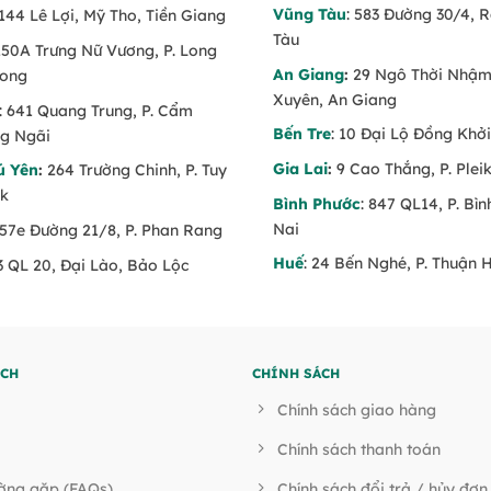
Vũng Tàu
: 583 Đường 30/4, 
 144 Lê Lợi, Mỹ Tho, Tiền Giang
Tàu
 150A Trưng Nữ Vương, P. Long
An Giang
:
29 Ngô Thời Nhậm,
Long
Xuyên, An Giang
: 641 Quang Trung, P. Cẩm
Bến Tre
: 10 Đại Lộ Đồng Khởi
g Ngãi
Gia Lai
:
9 Cao Thắng, P. Pleik
ú Yên
:
264 Trường Chinh, P. Tuy
ăk
Bình Phước
: 847 QL14, P. Bì
Nai
 57e Đường 21/8, P. Phan Rang
Huế
: 24 Bến Nghé, P. Thuận 
53 QL 20, Đại Lào, Bảo Lộc
ÍCH
CHÍNH SÁCH
Chính sách giao hàng
Chính sách thanh toán
ường gặp (FAQs)
Chính sách đổi trả / hủy đơn