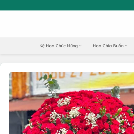
Bỏ
qua
nội
dung
Kệ Hoa Chúc Mừng
Hoa Chia Buồn