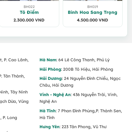
BH022
BH019
Tô Điểm
Bình Hoa Sang Trọng
2.300.000
VND
4.500.000
VND
t, P. Cao Lãnh,
Hà Nam
: 64 Lê Công Thanh, Phủ Lý
Hải Phòng
: 200B Tô Hiệu, Hải Phòng
P. Tân Thành,
Hải Dương
:
24 Nguyễn Đình Chiểu, Ngọc
Châu, Hải Dương
Ninh, Tây Ninh
Vinh - Nghệ An
: 436 Nguyễn Trãi, Vinh,
Rạch Dừa, Vũng
Nghệ An
Hà Tĩnh
: 7 Phan Đình Phùng,P. Thành Sen,
 P. Long
Hà Tĩnh
Hưng Yên
: 223 Tân Phong, Vũ Thư