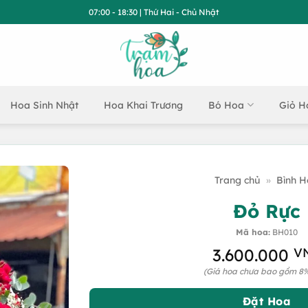
07:00 - 18:30 | Thứ Hai - Chủ Nhật
Hoa Sinh Nhật
Hoa Khai Trương
Bó Hoa
Giỏ H
Trang chủ
»
Bình 
Đỏ Rực
Mã hoa:
BH010
3.600.000
V
(Giá hoa chưa bao gồm 8
Đặt Hoa