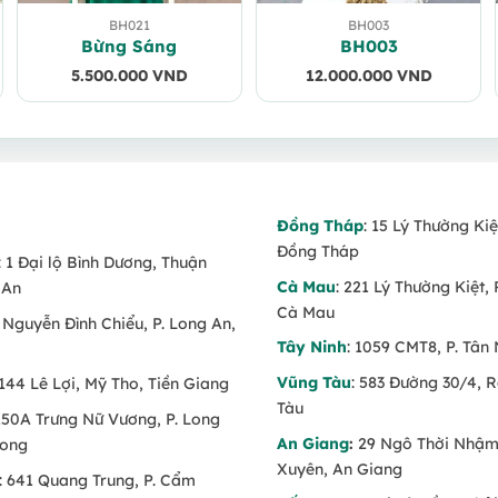
BH021
BH003
Bừng Sáng
BH003
5.500.000
VND
12.000.000
VND
Đồng Tháp
: 15 Lý Thường Kiệ
Đồng Tháp
: 1 Đại lộ Bình Dương, Thuận
Cà Mau
: 221 Lý Thường Kiệt, 
 An
Cà Mau
6 Nguyễn Đình Chiểu, P. Long An,
Tây Ninh
: 1059 CMT8, P. Tân 
Vũng Tàu
: 583 Đường 30/4, 
 144 Lê Lợi, Mỹ Tho, Tiền Giang
Tàu
 150A Trưng Nữ Vương, P. Long
An Giang
:
29 Ngô Thời Nhậm,
Long
Xuyên, An Giang
: 641 Quang Trung, P. Cẩm