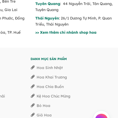
, Bến Tre
Tuyên Quang
: 44 Nguyễn Trãi, Tân Quang,
u, Gia Lai
Tuyên Quang
nh Phước, Đồng
Thái Nguyên
: 26/1 Dương Tự Minh, P. Quan
Triều, Thái Nguyên
Hóa, TP. Huế
>> Xem thêm chi nhánh shop hoa
DANH MỤC SẢN PHẨM
Hoa Sinh Nhật
Hoa Khai Trương
Hoa Chia Buồn
mãi
Kệ Hoa Chúc Mừng
Bó Hoa
Giỏ Hoa