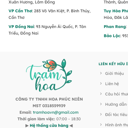
Xuân Hương, Lâm Đồng
Thành, Quản
VP Cần Thơ
: 283 Võ Văn Kiệt, P. Bình Thủy,
Tuy Hòa Ph
Cần Thơ
Hòa, Đăk L
VP Đồng Nai
: 93 Nguyễn Ái Quốc, P. Tân
Phan Rang
:
Triều, Đồng Nai
Bảo Lộc
: 9
LIÊN KẾT HỮU 
Giới thiệu
Liên hệ
Câu hỏi th
CÔNG TY TNHH HOA PHÚC NIÊN
Hướng dẫn 
MST 0318559939
Email:
tramhoavn@gmail.com
Đối tác tiêu
Thời gian làm việc:
07:00 - 18:30
Hình ảnh th
▶
Hệ thống cửa hàng
◀