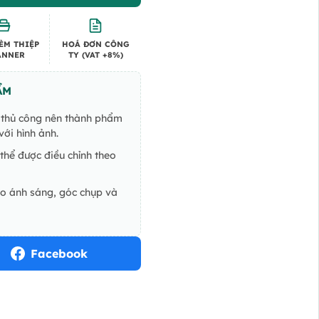
ÈM THIỆP
HOÁ ĐƠN CÔNG
ANNER
TY (VAT +8%)
ẨM
ế thủ công nên thành phẩm
ới hình ảnh.
thể được điều chỉnh theo
do ánh sáng, góc chụp và
Facebook