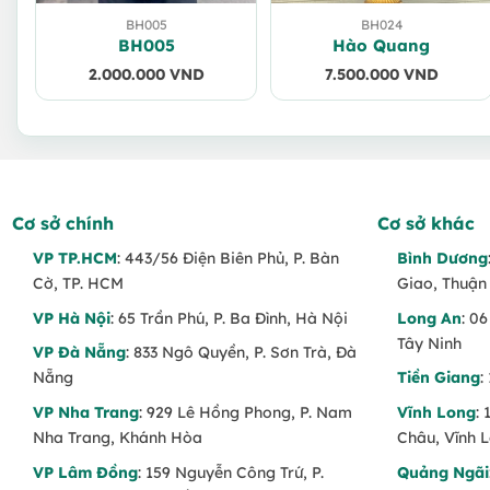
BH005
BH024
BH005
Hào Quang
2.000.000
VND
7.500.000
VND
Cơ sở chính
Cơ sở khác
VP TP.HCM
: 443/56 Điện Biên Phủ, P. Bàn
Bình Dương
Cờ, TP. HCM
Giao, Thuận
VP Hà Nội
: 65 Trần Phú, P. Ba Đình, Hà Nội
Long An
: 0
Tây Ninh
VP Đà Nẵng
: 833 Ngô Quyền, P. Sơn Trà, Đà
Nẵng
Tiền Giang
:
VP Nha Trang
: 929 Lê Hồng Phong, P. Nam
Vĩnh Long
:
Nha Trang, Khánh Hòa
Châu, Vĩnh 
VP Lâm Đồng
: 159 Nguyễn Công Trứ, P.
Quảng Ngãi