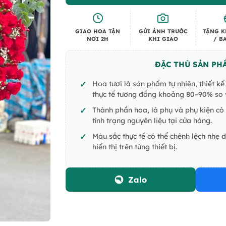
GIAO HOA TẬN
GỬI ẢNH TRƯỚC
TẶNG K
NƠI 2H
KHI GIAO
/ B
ĐẶC THÙ SẢN PH
Hoa tươi là sản phẩm tự nhiên, thiết k
thực tế tương đồng khoảng 80–90% so v
Thành phần hoa, lá phụ và phụ kiện có 
tình trạng nguyên liệu tại cửa hàng.
Màu sắc thực tế có thể chênh lệch nhẹ 
hiển thị trên từng thiết bị.
Zalo