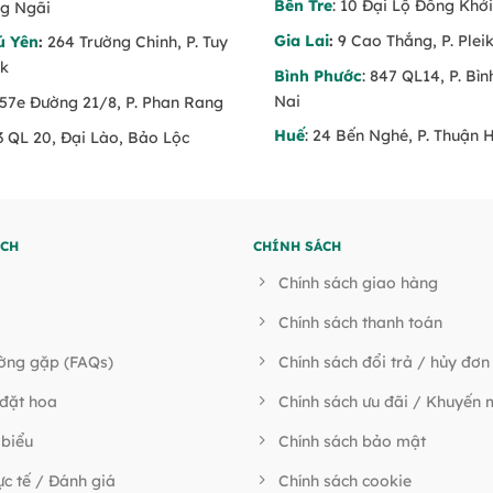
Bến Tre
: 10 Đại Lộ Đồng Khởi
g Ngãi
Gia Lai
:
9 Cao Thắng, P. Pleik
ú Yên
:
264 Trường Chinh, P. Tuy
ăk
Bình Phước
: 847 QL14, P. Bì
Nai
 57e Đường 21/8, P. Phan Rang
Huế
: 24 Bến Nghé, P. Thuận 
53 QL 20, Đại Lào, Bảo Lộc
ÍCH
CHÍNH SÁCH
Chính sách giao hàng
Chính sách thanh toán
ường gặp (FAQs)
Chính sách đổi trả / hủy đơn
đặt hoa
Chính sách ưu đãi / Khuyến 
 biểu
Chính sách bảo mật
ực tế / Đánh giá
Chính sách cookie