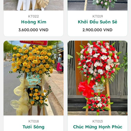
KT022
KT019
Hoàng Kim
Khởi Đầu Suôn Sẻ
3.600.000
VND
2.900.000
VND
KT018
KT013
Tươi Sáng
Chúc Mừng Hạnh Phúc