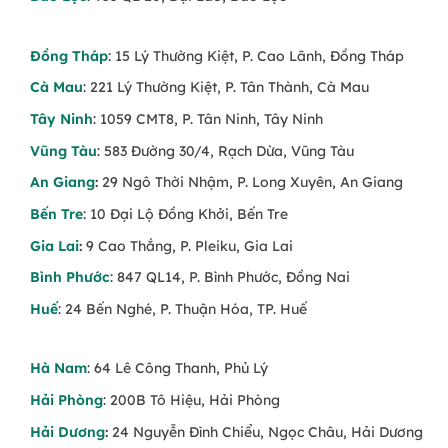
Đồng Tháp
: 15 Lý Thường Kiệt, P. Cao Lãnh, Đồng Tháp
Cà Mau
: 221 Lý Thường Kiệt, P. Tân Thành, Cà Mau
Tây Ninh
: 1059 CMT8, P. Tân Ninh, Tây Ninh
Vũng Tàu
: 583 Đường 30/4, Rạch Dừa, Vũng Tàu
An Giang
:
29 Ngô Thời Nhậm, P. Long Xuyên, An Giang
Bến Tre
: 10 Đại Lộ Đồng Khởi, Bến Tre
Gia Lai
:
9 Cao Thắng, P. Pleiku, Gia Lai
Bình Phước
: 847 QL14, P. Bình Phước, Đồng Nai
Huế
: 24 Bến Nghé, P. Thuận Hóa, TP. Huế
Hà Nam
: 64 Lê Công Thanh, Phủ Lý
Hải Phòng
: 200B Tô Hiệu, Hải Phòng
Hải Dương
:
24 Nguyễn Đình Chiểu, Ngọc Châu, Hải Dương