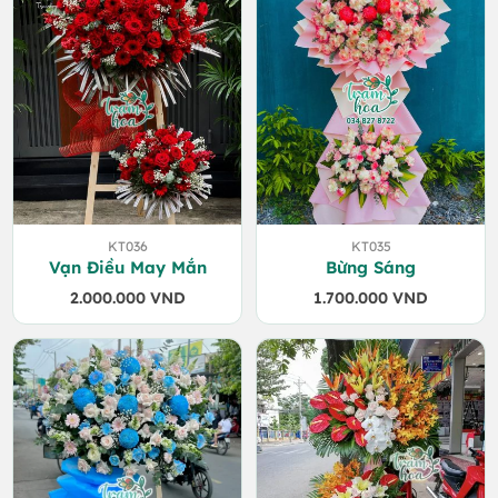
KT036
KT035
Vạn Điều May Mắn
Bừng Sáng
2.000.000
VND
1.700.000
VND