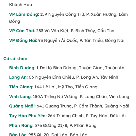
Khánh Hòa
VP Lâm Đồng
: 159 Nguyễn Công Trứ, P. Xuân Hương, Lâm
Đồng
VP Cần Thơ
: 283 Võ Văn Kiệt, P. Bình Thủy, Cần Thơ
VP Đồng Nai
: 93 Nguyễn Ái Quốc, P. Tân Triều, Đồng Nai
Cơ sở khác
Bình Dương
: 1 Đại lộ Bình Dương, Thuận Giao, Thuận An
Long An
: 06 Nguyễn Đình Chiểu, P. Long An, Tây Ninh
Tiền Giang
: 144 Lê Lợi, Mỹ Tho, Tiền Giang
Vĩnh Long
: 150A Trưng Nữ Vương, P. Long Châu, Vĩnh Long
Quảng Ngãi
: 641 Quang Trung, P. Cẩm Thành, Quảng Ngãi
Tuy Hòa Phú Yên
:
264 Trường Chinh, P. Tuy Hòa, Đăk Lăk
Phan Rang
: 57e Đường 21/8, P. Phan Rang
Bảo Lộc
: 953 QL 20, Đại Lào, Bảo Lộc