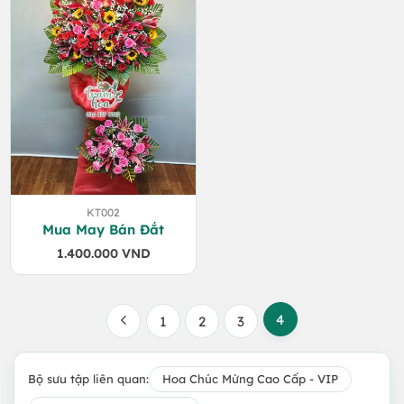
KT002
Mua May Bán Đắt
1.400.000
VND
4
1
2
3
Bộ sưu tập liên quan:
Hoa Chúc Mừng Cao Cấp - VIP