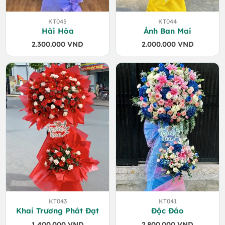
KT045
KT044
Hài Hòa
Ánh Ban Mai
2.300.000
VND
2.000.000
VND
KT043
KT041
Khai Trương Phát Đạt
Độc Đáo
1.400.000
VND
2.800.000
VND