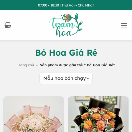
Bỏ
07:00 - 18:30 | Thứ Hai - Chủ Nhật
qua
nội
dung
Bó Hoa Giá Rẻ
Trang chủ
»
Sản phẩm được gắn thẻ “ Bó Hoa Giá Rẻ”