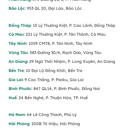
Giấy gói màu pastel, báo hoặc kraft
– Hiện
đại, tiết kiệm, thân thiện
Bảo Lộc
: 953 QL 20, Đại Lào, Bảo Lộc
Vì Sao Nên Chọn Bó Hoa Giá Rẻ Từ Trạm
Đồng Tháp
: 15 Lý Thường Kiệt, P. Cao Lãnh, Đồng Tháp
Hoa?
Cà Mau
: 221 Lý Thường Kiệt, P. Tân Thành, Cà Mau
✅
Giá chỉ từ 149.000đ
, phù hợp mọi đối
Tây Ninh
: 1059 CMT8, P. Tân Ninh, Tây Ninh
tượng
Vũng Tàu
: 583 Đường 30/4, Rạch Dừa, Vũng Tàu
✅
Hoa tươi mỗi ngày – được tuyển chọn kỹ
An Giang
:
29 Ngô Thời Nhậm, P. Long Xuyên, An Giang
✅
Thiết kế vẫn giữ được độ thẩm mỹ –
Bến Tre
: 10 Đại Lộ Đồng Khởi, Bến Tre
không sơ sài, đại trà
Gia Lai
:
9 Cao Thắng, P. Pleiku, Gia Lai
✅
Giao hoa nhanh, đúng mẫu – có ảnh thật
Bình Phước
: 847 QL14, P. Bình Phước, Đồng Nai
trước khi giao
Huế
: 24 Bến Nghé, P. Thuận Hóa, TP. Huế
✅
Tư vấn mẫu phù hợp với ngân sách, dịp
tặng, độ tuổi người nhận
Hà Nam
: 64 Lê Công Thanh, Phủ Lý
Hải Phòng
: 200B Tô Hiệu, Hải Phòng
Gợi Ý Các Bộ Sưu Tập Liên Quan