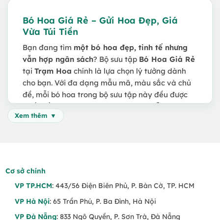
Bó Hoa Giá Rẻ – Gửi Hoa Đẹp, Giá
Vừa Túi Tiền
Bạn đang tìm
một bó hoa đẹp, tinh tế nhưng
vẫn hợp ngân sách
? Bộ sưu tập
Bó Hoa Giá Rẻ
tại
Trạm Hoa
chính là lựa chọn lý tưởng dành
cho bạn. Với đa dạng mẫu mã, màu sắc và chủ
đề, mỗi bó hoa trong bộ sưu tập này đều được
thiết kế kỹ lưỡng, sử dụng hoa tươi mỗi ngày
Xem thêm
nhưng tối ưu chi phí qua cách phối hoa, gói giấy
và phụ kiện.
Chúng tôi tin rằng,
một món quà ý nghĩa không
cần đắt đỏ
, mà chỉ cần đủ tinh tế và đúng cảm
Cơ sở chính
xúc.
VP TP.HCM
: 443/56 Điện Biên Phủ, P. Bàn Cờ, TP. HCM
Khi Nào Nên Tặng Bó Hoa Giá Rẻ?
VP Hà Nội
: 65 Trần Phú, P. Ba Đình, Hà Nội
🎉 Tặng sinh nhật bạn bè, đồng nghiệp, học
VP Đà Nẵng
: 833 Ngô Quyền, P. Sơn Trà, Đà Nẵng