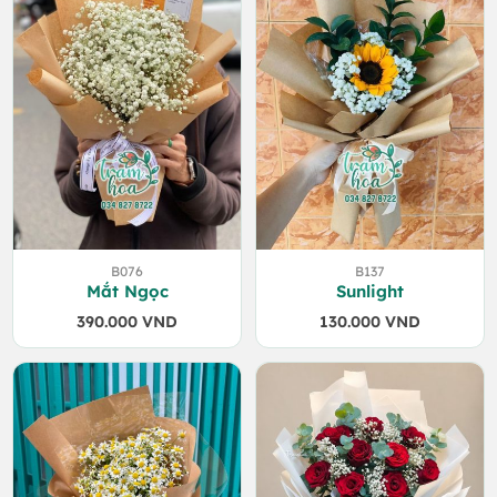
B076
B137
Mắt Ngọc
Sunlight
390.000
VND
130.000
VND