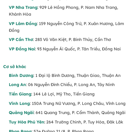
trò
VP Nha Trang
: 929 Lê Hồng Phong, P. Nam Nha Trang,
Khánh Hòa
🌷 Tặng người thân những ngày thường – như
một lời quan tâm nhẹ nhàng
VP Lâm Đồng
: 159 Nguyễn Công Trứ, P. Xuân Hương, Lâm
Đồng
💌 Tặng học sinh – sinh viên – khách hàng
VP Cần Thơ
: 283 Võ Văn Kiệt, P. Bình Thủy, Cần Thơ
phổ thông
VP Đồng Nai
: 93 Nguyễn Ái Quốc, P. Tân Triều, Đồng Nai
🎁 Là lựa chọn hợp lý cho quà tặng số lượng
lớn trong sự kiện
Cơ sở khác
Mẫu Hoa Nổi Bật Trong Bộ Sưu Tập
Bình Dương
: 1 Đại lộ Bình Dương, Thuận Giao, Thuận An
Long An
: 06 Nguyễn Đình Chiểu, P. Long An, Tây Ninh
Bó hoa baby nhỏ gọn
– Màu sắc nhẹ nhàng,
đáng yêu
Tiền Giang
: 144 Lê Lợi, Mỹ Tho, Tiền Giang
Vĩnh Long
: 150A Trưng Nữ Vương, P. Long Châu, Vĩnh Long
Bó hoa hồng đơn sắc
– Trang nhã, dễ tặng
Quảng Ngãi
: 641 Quang Trung, P. Cẩm Thành, Quảng Ngãi
Bó cúc tana, cát tường, hồng kem phối nhẹ
– Tối giản nhưng thu hút
Tuy Hòa Phú Yên
:
264 Trường Chinh, P. Tuy Hòa, Đăk Lăk
Phan Rang
: 57e Đường 21/8, P. Phan Rang