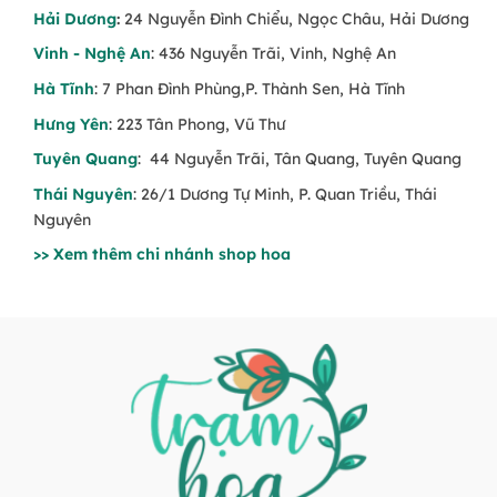
Hải Dương
:
24 Nguyễn Đình Chiểu, Ngọc Châu, Hải Dương
Bó hoa sinh nhật
Vinh - Nghệ An
: 436 Nguyễn Trãi, Vinh, Nghệ An
Bó hoa baby
Hà Tĩnh
: 7 Phan Đình Phùng,P. Thành Sen, Hà Tĩnh
Bó hoa pastel
Hưng Yên
: 223 Tân Phong, Vũ Thư
Tuyên Quang
: 44 Nguyễn Trãi, Tân Quang, Tuyên Quang
Bó hoa tặng bạn gái
Thái Nguyên
: 26/1 Dương Tự Minh, P. Quan Triều, Thái
Nguyên
>> Xem thêm chi nhánh shop hoa