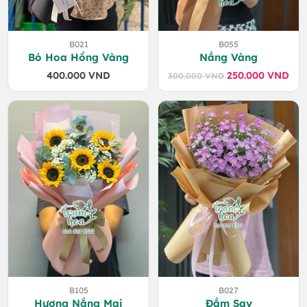
B021
B055
Bó Hoa Hồng Vàng
Nắng Vàng
400.000
VND
250.000
VND
300.000
VND
Giá
Giá
gốc
hiện
là:
tại
300.000 VND.
là:
250.000 VND.
B105
B027
Hương Nắng Mai
Đắm Say