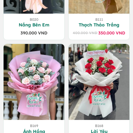
B020
B111
Nắng Bên Em
Thạch Thảo Trắng
390.000
VND
350.000
VND
400.000
VND
Giá
Giá
gốc
hiện
là:
tại
400.000 VND.
là:
350.000 VND.
B169
B168
Ánh Hồng
Lời Yêu